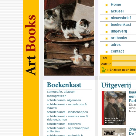
Home
actueel
nieuwsbrief
boekenkast
uitgeverij
art books
adres
contact
Titel
Auteur
::
Er zitten geen bo
cartografie, atlassen
Isaa
monografieën
een 
schilderkunst- algemeen
Pari
schilderkunst - nederlands &
Dit 
vlaams
uitvo
Isaac
schilderkunst - landschappen
schilderkunst - marines zee &
riviergezichten
schilderkunst - stillevens
schilderkunst - openbaar/prive
Zwar
collecties
De 
schilderkunst - techniek &