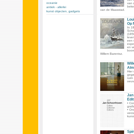
oceanie
van 
beke
antiek - allerlei
van de Maasstad.
kunst objecten, gadgets
Lou
Op 
In 1
Scho
(185
leven
een 
expe
en v
boor
Willem Barentsz.
Wil
Alm
Hier
gege
ruim 
oeuv
Jan
Edit
• Co
graf
• On
verz
kuns
Spi