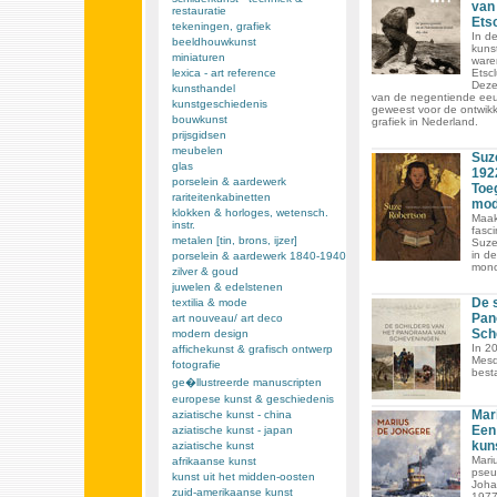
van
restauratie
Ets
tekeningen, grafiek
In d
beeldhouwkunst
kuns
miniaturen
ware
lexica - art reference
Etsc
Deze
kunsthandel
van de negentiende eeu
kunstgeschiedenis
geweest voor de ontwik
bouwkunst
grafiek in Nederland.
prijsgidsen
meubelen
Suz
glas
192
porselein & aardewerk
Toeg
rariteitenkabinetten
mod
klokken & horloges, wetensch.
Maak
instr.
fasc
metalen [tin, brons, ijzer]
Suze
in d
porselein & aardewerk 1840-1940
mono
zilver & goud
juwelen & edelstenen
De 
textilia & mode
Pan
art nouveau/ art deco
Sch
modern design
In 2
affichekunst & grafisch ontwerp
Mesd
fotografie
best
ge�llustreerde manuscripten
europese kunst & geschiedenis
Mar
aziatische kunst - china
Een
aziatische kunst - japan
kun
aziatische kunst
Mari
afrikaanse kunst
pseu
kunst uit het midden-oosten
Joha
zuid-amerikaanse kunst
1977