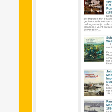
spee
Het
Ron
(18
Katte
Ze draperen zich bevall
genieten in de vensterb
middagzonnetje, zodat 
glanzende vacht en hun 
bewonderen…
Sch
Wes
…
Jo
mooi
De s
West
schil
het e
kleur
Joh
Mas
Impr
Nieu
Deze
belic
van 
J.H.
Pan
Mee
188
Dit i