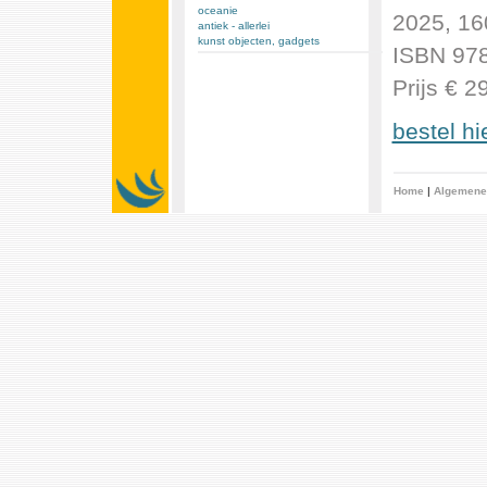
oceanie
2025, 160
antiek - allerlei
kunst objecten, gadgets
ISBN 978
Prijs € 2
bestel hi
Home
|
Algemene