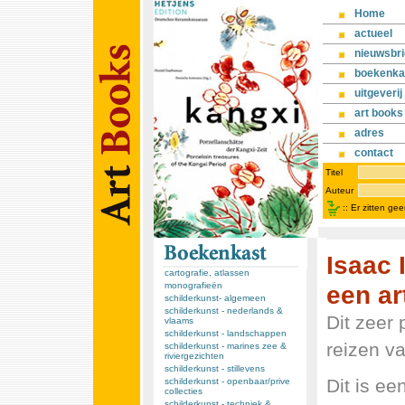
Home
actueel
nieuwsbri
boekenka
uitgeverij
art books
adres
contact
Titel
Auteur
::
Er zitten ge
Isaac 
cartografie, atlassen
een ar
monografieën
schilderkunst- algemeen
schilderkunst - nederlands &
Dit zeer 
vlaams
schilderkunst - landschappen
reizen va
schilderkunst - marines zee &
riviergezichten
schilderkunst - stillevens
Dit is e
schilderkunst - openbaar/prive
collecties
schilderkunst - techniek &