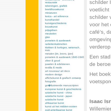
schilder 
restauratie
tekeningen, grafiek
voetlicht
beeldhouwkunst
miniaturen
schilder
lexica - art reference
kunsthandel
voor het
kunstgeschiedenis
bouwkunst
prijsgidsen
café’s, d
meubelen
glas
omgeving
porselein & aardewerk
rariteitenkabinetten
verderop
klokken & horloges, wetensch.
instr.
metalen [tin, brons, ijzer]
Een stad 
porselein & aardewerk 1840-1940
zilver & goud
de beroem
juwelen & edelstenen
textilia & mode
art nouveau/ art deco
Het boek
modern design
affichekunst & grafisch ontwerp
voetspore
fotografie
ge�llustreerde manuscripten
europese kunst & geschiedenis
aziatische kunst - china
aziatische kunst - japan
aziatische kunst
Isaac Isr
afrikaanse kunst
kunst uit het midden-oosten
Willemie
zuid-amerikaanse kunst