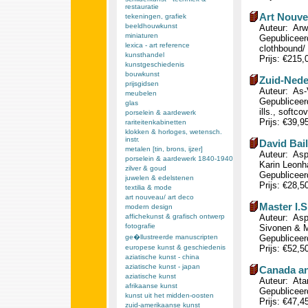
restauratie
Art Nouve
tekeningen, grafiek
beeldhouwkunst
Auteur: Arwa
miniaturen
Gepubliceerd
lexica - art reference
clothbound/ 
kunsthandel
Prijs: €215
kunstgeschiedenis
bouwkunst
Zuid-Nede
prijsgidsen
Auteur: As-
meubelen
Gepubliceerd
glas
ills., softco
porselein & aardewerk
Prijs: €39,9
rariteitenkabinetten
klokken & horloges, wetensch.
instr.
David Bail
metalen [tin, brons, ijzer]
Auteur: Asp
porselein & aardewerk 1840-1940
Karin Leonha
zilver & goud
Gepubliceerd
juwelen & edelstenen
Prijs: €28,5
textilia & mode
art nouveau/ art deco
Master I.
modern design
affichekunst & grafisch ontwerp
Auteur: Asp
fotografie
Sivonen & M
ge�llustreerde manuscripten
Gepubliceerd
europese kunst & geschiedenis
Prijs: €52,5
aziatische kunst - china
aziatische kunst - japan
Canada an
aziatische kunst
Auteur: Atan
afrikaanse kunst
Gepubliceerd
kunst uit het midden-oosten
Prijs: €47,4
zuid-amerikaanse kunst