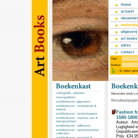
Home
actueel
nieuwsbri
boekenka
uitgeverij
art books
adres
contact
Titel
Auteur
::
Er zitten ge
cartografie, atlassen
Hieronder vindt u 
monografieën
Resultaatpagina
schilderkunst- algemeen
schilderkunst - nederlands &
vlaams
Fashion fo
schilderkunst - landschappen
1580-1800
schilderkunst - marines zee &
riviergezichten
Auteur: Art
schilderkunst - stillevens
Lugtigheid et
schilderkunst - openbaar/prive
Gepubliceerd
collecties
Prijs: €34,9
schilderkunst - techniek &