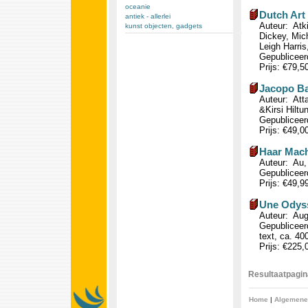
oceanie
Dutch Art 
antiek - allerlei
Auteur: Atk
kunst objecten, gadgets
Dickey, Mic
Leigh Harri
Gepubliceerd
Prijs: €79,5
Jacopo Ba
Auteur: Atta
&Kirsi Hiltun
Gepubliceerd
Prijs: €49,0
Haar Mach
Auteur: Au,
Gepubliceerd
Prijs: €49,9
Une Odyss
Auteur: Aug
Gepubliceer
text, ca. 40
Prijs: €225
Resultaatpagina
Home
|
Algemene