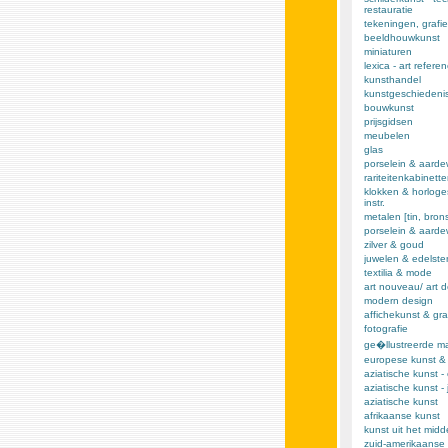
restauratie
tekeningen, grafie
beeldhouwkunst
miniaturen
lexica - art refere
kunsthandel
kunstgeschiedeni
bouwkunst
prijsgidsen
meubelen
glas
porselein & aarde
rariteitenkabinett
klokken & horloge
instr.
metalen [tin, brons,
porselein & aard
zilver & goud
juwelen & edelst
textilia & mode
art nouveau/ art 
modern design
affichekunst & gra
fotografie
ge�llustreerde m
europese kunst &
aziatische kunst -
aziatische kunst -
aziatische kunst
afrikaanse kunst
kunst uit het mid
zuid-amerikaanse 