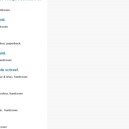
rdcover.
ld.
dcover.
olour, paperback.
and.
aerdcover.
 de schreef.
ur & b/w.). hardcover.
colour, hardcover.
s., hardcover.
cover.