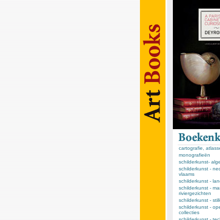
cartografie, atlas
monografieën
schilderkunst- al
schilderkunst - ne
vlaams
schilderkunst - l
schilderkunst - ma
riviergezichten
schilderkunst - sti
schilderkunst - op
collecties
schilderkunst - te