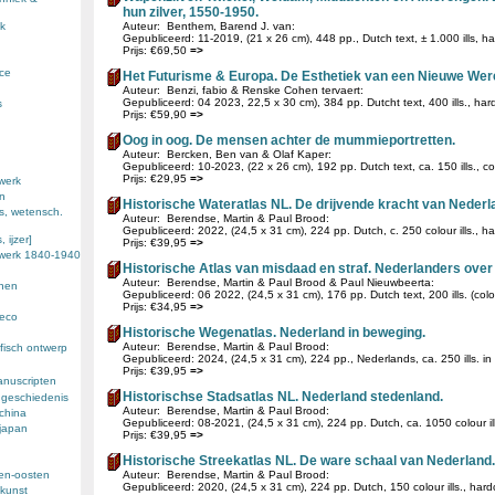
hun zilver, 1550-1950.
k
Auteur: Benthem, Barend J. van:
Gepubliceerd: 11-2019, (21 x 26 cm), 448 pp., Dutch text, ± 1.000 ills, ha
Prijs: €69,50
=>
nce
Het Futurisme & Europa. De Esthetiek van een Nieuwe Were
Auteur: Benzi, fabio & Renske Cohen tervaert:
Gepubliceerd: 04 2023, 22,5 x 30 cm), 384 pp. Dutcht text, 400 ills., har
s
Prijs: €59,90
=>
Oog in oog. De mensen achter de mummieportretten.
Auteur: Bercken, Ben van & Olaf Kaper:
Gepubliceerd: 10-2023, (22 x 26 cm), 192 pp. Dutch text, ca. 150 ills., c
Prijs: €29,95
=>
werk
en
Historische Wateratlas NL. De drijvende kracht van Nederl
s, wetensch.
Auteur: Berendse, Martin & Paul Brood:
Gepubliceerd: 2022, (24,5 x 31 cm), 224 pp. Dutch, c. 250 colour ills., h
 ijzer]
Prijs: €39,95
=>
ewerk 1840-1940
Historische Atlas van misdaad en straf. Nederlanders over
Auteur: Berendse, Martin & Paul Brood & Paul Nieuwbeerta:
enen
Gepubliceerd: 06 2022, (24,5 x 31 cm), 176 pp. Dutch text, 200 ills. (colo
Prijs: €34,95
=>
deco
Historische Wegenatlas. Nederland in beweging.
Auteur: Berendse, Martin & Paul Brood:
fisch ontwerp
Gepubliceerd: 2024, (24,5 x 31 cm), 224 pp., Nederlands, ca. 250 ills. in 
Prijs: €39,95
=>
anuscripten
Historischse Stadsatlas NL. Nederland stedenland.
 geschiedenis
Auteur: Berendse, Martin & Paul Brood:
 china
Gepubliceerd: 08-2021, (24,5 x 31 cm), 224 pp. Dutch, ca. 1050 colour ill
 japan
Prijs: €39,95
=>
Historische Streekatlas NL. De ware schaal van Nederland.
den-oosten
Auteur: Berendse, Martin & Paul Brood:
Gepubliceerd: 2020, (24,5 x 31 cm), 224 pp. Dutch, 150 colour ills., hard
kunst