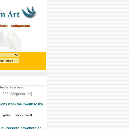
 een boek
e boekenkast staan.
338
[Volgende >>]
..
ions from the Twelth to the
plates., Index in Vol II.
 De vroegere bewoners en