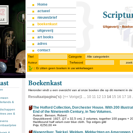
Home
actueel
nieuwsbrief
boekenkast
uitgeverij
art books
adres
contact
Titel
Categorie
Auteur
Trefwoord
zoek
::
Er zitten geen boeken in uw winkelwagen
sen
Hieronder vindt u een overzicht van al onze boeken die op dit moment in d
Resultaatpagina('s):
[<< Vorige]
1
10
11
12
13
14
15
16
17
18
...
.
gemeen
derlands &
The Holford Collection, Dorchester House. With 200 illustrat
andschappen
End of the Nineteenth Century, in Two Volumes.
rines zee &
Auteur: Benson, Robert:
Gepubliceerd: 1927, (27 x 32,5 cm), 2 volumes, together 100 pages + 200 
llevens
Hardbound half velum over blue cloth. Top edges gild
enbaar/prive
Prijs: €250,00
=>
Wapenzilver. Twickel, Weldam, Middachten en Amerongen.
chniek &