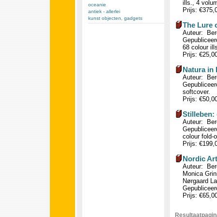
ills., 4 vol
oceanie
Prijs: €375
antiek - allerlei
kunst objecten, gadgets
The Lure of
Auteur: Berg
Gepubliceer
68 colour ill
Prijs: €25,0
Natura in 
Auteur: Ber
Gepubliceerd
softcover.
Prijs: €50,0
Stilleben:
Auteur: Berg
Gepubliceerd
colour fold-
Prijs: €199
Nordic Art
Auteur: Ber
Monica Grin
Nørgaard Lar
Gepubliceerd
Prijs: €65,0
Resultaatpagina