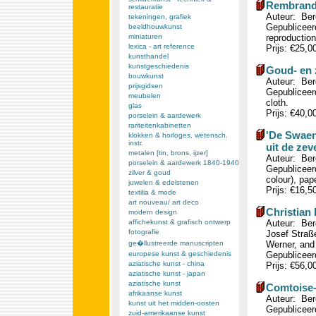
Rembrandt 
restauratie
Auteur: Ber
tekeningen, grafiek
Gepubliceerd
beeldhouwkunst
miniaturen
reproduction
lexica - art reference
Prijs: €25,0
kunsthandel
kunstgeschiedenis
Goud- en 
bouwkunst
Auteur: Ber
prijsgidsen
Gepubliceerd
meubelen
cloth.
glas
Prijs: €40,0
porselein & aardewerk
rariteitenkabinetten
'De Swaen
klokken & horloges, wetensch.
instr.
uit de zev
metalen [tin, brons, ijzer]
Auteur: Berg
porselein & aardewerk 1840-1940
Gepubliceerd
zilver & goud
colour), pap
juwelen & edelstenen
Prijs: €16,5
textilia & mode
art nouveau/ art deco
Christian 
modern design
affichekunst & grafisch ontwerp
Auteur: Ber
fotografie
Josef Straß
ge�llustreerde manuscripten
Werner, and
europese kunst & geschiedenis
Gepubliceerd
aziatische kunst - china
Prijs: €56,0
aziatische kunst - japan
aziatische kunst
Comtoise-
afrikaanse kunst
Auteur: Ber
kunst uit het midden-oosten
Gepubliceer
zuid-amerikaanse kunst