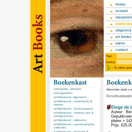
Home
actueel
nieuwsbri
boekenka
uitgeverij
art books
adres
contact
Titel
Auteur
::
Er zitten ge
cartografie, atlassen
Hieronder vindt u 
monografieën
Resultaatpagina
schilderkunst- algemeen
schilderkunst - nederlands &
vlaams
Eloge de l
schilderkunst - landschappen
Auteur: Ber
schilderkunst - marines zee &
Gepubliceerd
riviergezichten
schilderkunst - stillevens
plates + 14
schilderkunst - openbaar/prive
Prijs: €25,0
collecties
schilderkunst - techniek &