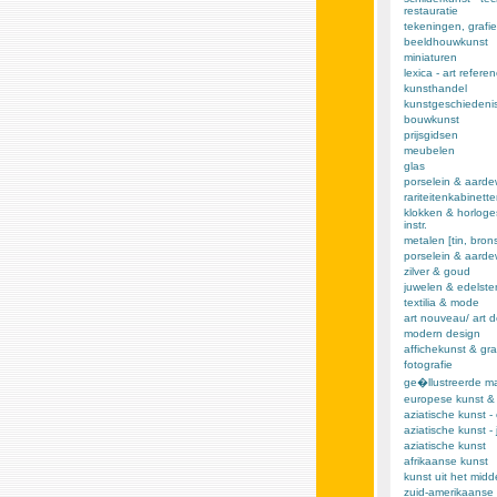
restauratie
tekeningen, grafie
beeldhouwkunst
miniaturen
lexica - art refere
kunsthandel
kunstgeschiedeni
bouwkunst
prijsgidsen
meubelen
glas
porselein & aarde
rariteitenkabinett
klokken & horloge
instr.
metalen [tin, brons,
porselein & aard
zilver & goud
juwelen & edelst
textilia & mode
art nouveau/ art 
modern design
affichekunst & gra
fotografie
ge�llustreerde m
europese kunst &
aziatische kunst -
aziatische kunst -
aziatische kunst
afrikaanse kunst
kunst uit het mid
zuid-amerikaanse 