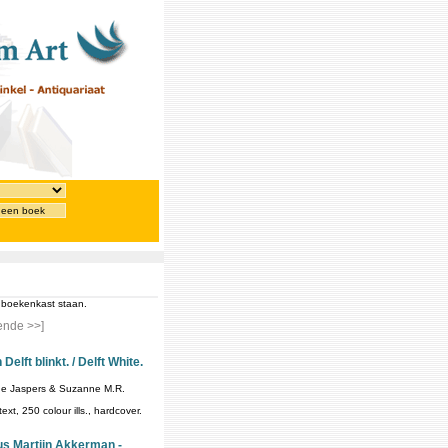
 een boek
e boekenkast staan.
ende >>]
Delft blinkt. / Delft White.
nde Jaspers & Suzanne M.R.
t, 250 colour ills., hardcover.
us Martijn Akkerman -