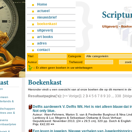
Home
actueel
nieuwsbrief
boekenkast
uitgeverij
art books
adres
contact
Titel
Categorie
Auteur
Trefwoord
zoek
::
Er zitten geen boeken in uw winkelwagen
sen
Hieronder vindt u een overzicht van al onze boeken die op dit moment in d
Resultaatpagina('s):
[<< Vorige]
1
2
3
4
5
6
7
8
9
10
338
[Volg
...
gemeen
derlands &
Delfts aardewerk V. Delfts Wit. Het is niet alleen blauw dat in 
andschappen
Not only blue.
rines zee &
Auteur: Aken-Fehmers, Marion S. van & Fredrerike Burghout & Nina Li
Lambooy & Luc Megens & Sebastiaan Ostkamp & Guus Verhaar:
llevens
Gepubliceerd: November 2013, (24 x 29,5 cm), 320 pp. Dutch & English tex
enbaar/prive
Prijs: €42,00
=>
Een leven in juwelen. Nieuwe verhalen van Juwelenhistoric
chniek &