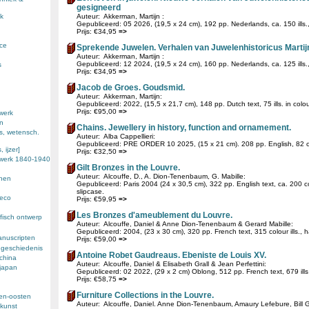
gesigneerd
k
Auteur: Akkerman, Martijn :
Gepubliceerd: 05 2026, (19,5 x 24 cm), 192 pp. Nederlands, ca. 150 ills.
Prijs: €34,95
=>
nce
Sprekende Juwelen. Verhalen van Juwelenhistoricus Mar
Auteur: Akkerman, Martijn :
Gepubliceerd: 12 2024, (19,5 x 24 cm), 160 pp. Nederlands, ca. 125 ills.
s
Prijs: €34,95
=>
Jacob de Groes. Goudsmid.
Auteur: Akkerman, Martijn:
Gepubliceerd: 2022, (15,5 x 21,7 cm), 148 pp. Dutch text, 75 ills. in colou
Prijs: €95,00
=>
werk
en
Chains. Jewellery in history, function and ornamement.
s, wetensch.
Auteur: Alba Cappellieri:
Gepubliceerd: PRE ORDER 10 2025, (15 x 21 cm). 208 pp. English, 82 colo
 ijzer]
Prijs: €32,50
=>
ewerk 1840-1940
Gilt Bronzes in the Louvre.
Auteur: Alcouffe, D., A. Dion-Tenenbaum, G. Mabille:
enen
Gepubliceerd: Paris 2004 (24 x 30,5 cm), 322 pp. English text, ca. 200 col
slipcase.
deco
Prijs: €59,95
=>
Les Bronzes d'ameublement du Louvre.
fisch ontwerp
Auteur: Alcouffe, Daniel & Anne Dion-Tenenbaum & Gerard Mabille:
Gepubliceerd: 2004, (23 x 30 cm), 320 pp. French text, 315 colour ills., h
anuscripten
Prijs: €59,00
=>
 geschiedenis
Antoine Robet Gaudreaus. Ebeniste de Louis XV.
 china
Auteur: Alcouffe, Daniel & Elisabeth Grall & Jean Perfettini:
 japan
Gepubliceerd: 02 2022, (29 x 2 cm) Oblong, 512 pp. French text, 679 ills
Prijs: €58,75
=>
Furniture Collections in the Louvre.
den-oosten
Auteur: Alcouffe, Daniel. Anne Dion-Tenenbaum, Amaury Lefebure, Bill G.
kunst