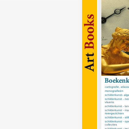
cartografie, atlas
monografieën
schilderkunst- al
schilderkunst - ne
vlaams
schilderkunst - l
schilderkunst - ma
riviergezichten
schilderkunst - sti
schilderkunst - op
collecties
schilderkunst - te