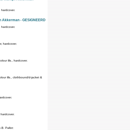
, hardcover.
tijn Akkerman - GESIGNEERD
, hardcover.
r, hardcover.
ur ills., hardcover.
our ills., clothbound/d-jacket &
ardcover.
 hardcover.
B. Pallot: