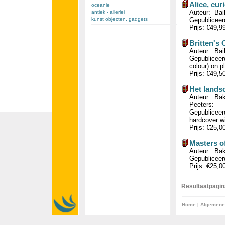
Alice, cur
oceanie
Auteur: Bai
antiek - allerlei
kunst objecten, gadgets
Gepubliceerd
Prijs: €49,9
Britten's 
Auteur: Bail
Gepubliceerd
colour) on p
Prijs: €49,5
Het lands
Auteur: Bak
Peeters:
Gepubliceerd
hardcover w
Prijs: €25,0
Masters o
Auteur: Bak
Gepubliceerd
Prijs: €25,0
Resultaatpagina
Home
|
Algemene