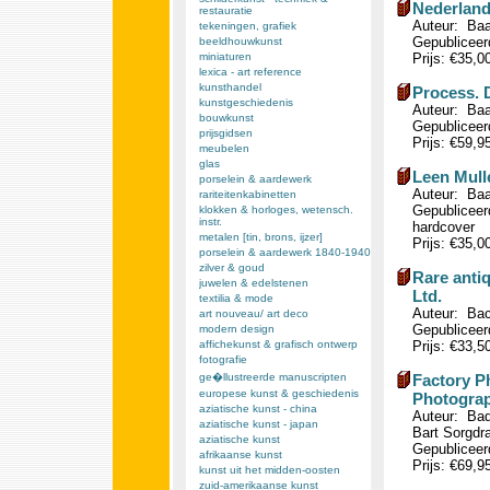
Nederland
restauratie
Auteur: Baa
tekeningen, grafiek
Gepubliceerd
beeldhouwkunst
miniaturen
Prijs: €35,0
lexica - art reference
kunsthandel
Process. 
kunstgeschiedenis
Auteur: Baa
bouwkunst
Gepubliceerd
prijsgidsen
Prijs: €59,9
meubelen
glas
Leen Mulle
porselein & aardewerk
Auteur: Baa
rariteitenkabinetten
Gepubliceerd
klokken & horloges, wetensch.
instr.
hardcover
metalen [tin, brons, ijzer]
Prijs: €35,0
porselein & aardewerk 1840-1940
zilver & goud
Rare anti
juwelen & edelstenen
Ltd.
textilia & mode
Auteur: Bac
art nouveau/ art deco
Gepubliceerd
modern design
affichekunst & grafisch ontwerp
Prijs: €33,5
fotografie
ge�llustreerde manuscripten
Factory P
europese kunst & geschiedenis
Photograp
aziatische kunst - china
Auteur: Bad
aziatische kunst - japan
Bart Sorgdra
aziatische kunst
Gepubliceerd
afrikaanse kunst
Prijs: €69,9
kunst uit het midden-oosten
zuid-amerikaanse kunst