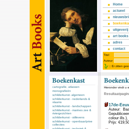
Home
actueel
nieuwsbri
boekenka
uitgeverij
art books
adres
contact
Titel
Auteur
::
Er zitten ge
cartografie, atlassen
Hieronder vindt u 
monografieën
Resultaatpagina
schilderkunst- algemeen
schilderkunst - nederlands &
vlaams
17de-Eeuw
schilderkunst - landschappen
Auteur: Baa
schilderkunst - marines zee &
Gepubliceerd
riviergezichten
schilderkunst - stillevens
colour ills.)
schilderkunst - openbaar/prive
Prijs: €19,5
collecties
schilderkunst - techniek &