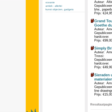
Auteur: Alt
oceanie
Gepubliceerd
antiek - allerlei
b/w., paperb
kunst objecten, gadgets
Prijs: €24,9
Grand Tour
Goethe dur
Auteur: Ame
Gepubliceerd
hardcover.
Prijs: €99,0
Simply Bri
Auteur: Am
Trossi:
Gepubliceerd
hardcover.
Prijs: €49,9
Sieraden 
materialen
Auteur: Ams
Gepubliceerd
line drawing
Prijs: €15,0
Resultaatpagina