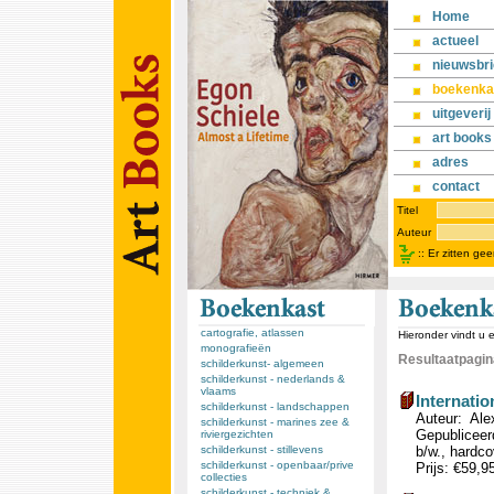
Home
actueel
nieuwsbri
boekenka
uitgeverij
art books
adres
contact
Titel
Auteur
::
Er zitten ge
cartografie, atlassen
Hieronder vindt u 
monografieën
Resultaatpagina
schilderkunst- algemeen
schilderkunst - nederlands &
vlaams
Internatio
schilderkunst - landschappen
Auteur: Ale
schilderkunst - marines zee &
Gepubliceerd
riviergezichten
schilderkunst - stillevens
b/w., hardco
schilderkunst - openbaar/prive
Prijs: €59,9
collecties
schilderkunst - techniek &