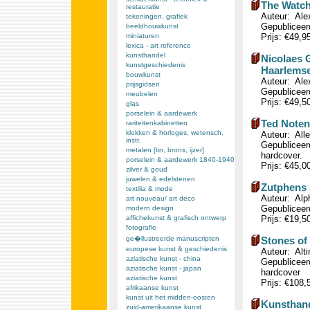
The Watch.
restauratie
Auteur: Ale
tekeningen, grafiek
Gepubliceerd
beeldhouwkunst
miniaturen
Prijs: €49,9
lexica - art reference
kunsthandel
Nicolaes G
kunstgeschiedenis
Haarlemse
bouwkunst
Auteur: Alex
prijsgidsen
Gepubliceerd
meubelen
Prijs: €49,5
glas
porselein & aardewerk
Ted Noten
rariteitenkabinetten
klokken & horloges, wetensch.
Auteur: Alle
instr.
Gepubliceerd
metalen [tin, brons, ijzer]
hardcover.
porselein & aardewerk 1840-1940
Prijs: €45,0
zilver & goud
juwelen & edelstenen
Zutphens z
textilia & mode
Auteur: Alp
art nouveau/ art deco
Gepubliceerd
modern design
affichekunst & grafisch ontwerp
Prijs: €19,5
fotografie
ge�llustreerde manuscripten
Stones of 
europese kunst & geschiedenis
Auteur: Alt
aziatische kunst - china
Gepubliceerd
aziatische kunst - japan
hardcover
aziatische kunst
Prijs: €108
afrikaanse kunst
kunst uit het midden-oosten
Kunsthand
zuid-amerikaanse kunst