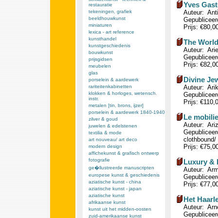
Yves Gast
restauratie
tekeningen, grafiek
Auteur: Ant
beeldhouwkunst
Gepubliceerd
miniaturen
Prijs: €80,0
lexica - art reference
kunsthandel
The World
kunstgeschiedenis
Auteur: Ari
bouwkunst
Gepubliceerd
prijsgidsen
Prijs: €82,0
meubelen
glas
Divine Jew
porselein & aardewerk
rariteitenkabinetten
Auteur: Ari
klokken & horloges, wetensch.
Gepubliceerd
instr.
Prijs: €110,
metalen [tin, brons, ijzer]
porselein & aardewerk 1840-1940
Le mobilie
zilver & goud
Auteur: Ariz
juwelen & edelstenen
Gepubliceerd
textilia & mode
clothbound/ 
art nouveau/ art deco
Prijs: €75,0
modern design
affichekunst & grafisch ontwerp
fotografie
Luxury & P
ge�llustreerde manuscripten
Auteur: Arm
europese kunst & geschiedenis
Gepubliceerd
aziatische kunst - china
Prijs: €77,0
aziatische kunst - japan
aziatische kunst
Het Haarl
afrikaanse kunst
Auteur: Arn
kunst uit het midden-oosten
Gepubliceerd
zuid-amerikaanse kunst