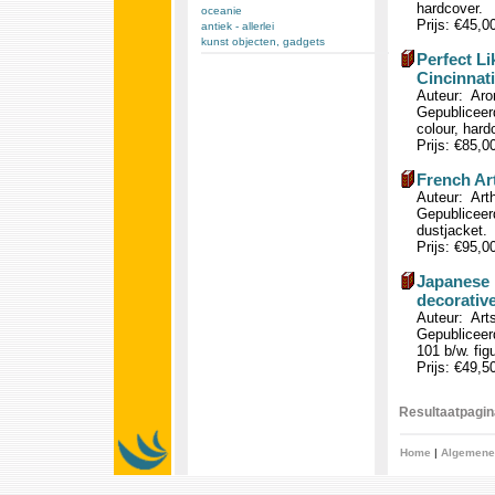
hardcover.
oceanie
Prijs: €45,0
antiek - allerlei
kunst objecten, gadgets
Perfect L
Cincinnat
Auteur: Aro
Gepubliceerd
colour, hard
Prijs: €85,0
French Art
Auteur: Arth
Gepubliceerd
dustjacket.
Prijs: €95,0
Japanese P
decorative
Auteur: Arts
Gepubliceerd
101 b/w. fig
Prijs: €49,5
Resultaatpagina
Home
|
Algemene