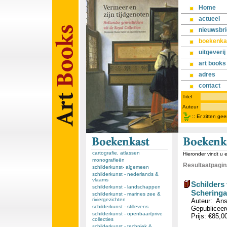
Home
actueel
nieuwsbri
boekenka
uitgeverij
art books
adres
contact
Titel
Auteur
::
Er zitten ge
cartografie, atlassen
Hieronder vindt u 
monografieën
Resultaatpagina
schilderkunst- algemeen
schilderkunst - nederlands &
vlaams
Schilders 
schilderkunst - landschappen
Scheringa
schilderkunst - marines zee &
riviergezichten
Auteur: Ans
schilderkunst - stillevens
Gepubliceerd
schilderkunst - openbaar/prive
Prijs: €85,0
collecties
schilderkunst - techniek &