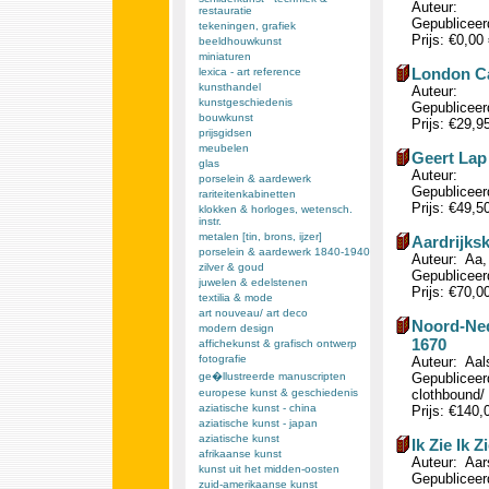
Auteur:
restauratie
Gepubliceer
tekeningen, grafiek
Prijs: €0,00
beeldhouwkunst
miniaturen
London Ca
lexica - art reference
kunsthandel
Auteur:
kunstgeschiedenis
Gepubliceer
bouwkunst
Prijs: €29,9
prijsgidsen
meubelen
Geert Lap
glas
Auteur:
porselein & aardewerk
Gepubliceer
rariteitenkabinetten
Prijs: €49,5
klokken & horloges, wetensch.
instr.
metalen [tin, brons, ijzer]
Aardrijks
porselein & aardewerk 1840-1940
Auteur: Aa, 
zilver & goud
Gepubliceer
juwelen & edelstenen
Prijs: €70,0
textilia & mode
art nouveau/ art deco
Noord-Ned
modern design
1670
affichekunst & grafisch ontwerp
fotografie
Auteur: Aal
ge�llustreerde manuscripten
Gepubliceerd
europese kunst & geschiedenis
clothbound/ 
aziatische kunst - china
Prijs: €140
aziatische kunst - japan
aziatische kunst
Ik Zie Ik 
afrikaanse kunst
Auteur: Aar
kunst uit het midden-oosten
Gepubliceerd
zuid-amerikaanse kunst