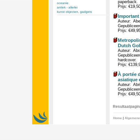
paperback.
oceanie
Prijs: €19,5
antiek - allerlei
kunst objecten, gadgets
Important
Auteur: Abe
Gepubliceerd
Prijs: €49,9
Metropolis
Dutch Gol
Auteur: Abr
Gepubliceerd
hardcover.
Prijs: €139
À portée d
asiatique 
Auteur: Abr
Gepubliceerd
Prijs: €49,5
Resultaatpagina
Home
|
Algemene