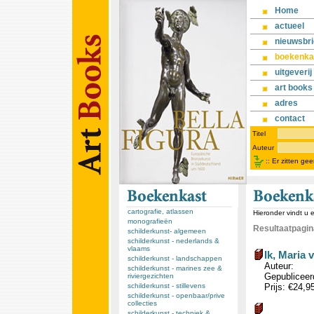
Home
actueel
nieuwsbri
boekenka
uitgeverij
art books
adres
contact
Titel
Auteur
::
Er zitten ge
cartografie, atlassen
Hieronder vindt u 
monografieën
Resultaatpagina
schilderkunst- algemeen
schilderkunst - nederlands &
vlaams
Ik, Maria 
schilderkunst - landschappen
Auteur:
schilderkunst - marines zee &
Gepubliceerd
riviergezichten
schilderkunst - stillevens
Prijs: €24,9
schilderkunst - openbaar/prive
collecties
schilderkunst - techniek &