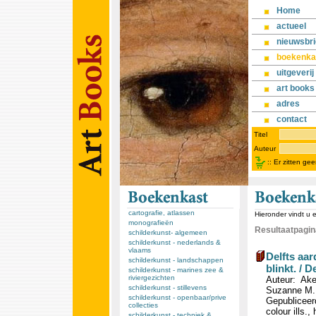
Home
actueel
nieuwsbri
boekenka
uitgeverij
art books
adres
contact
Titel
Auteur
::
Er zitten ge
cartografie, atlassen
Hieronder vindt u 
monografieën
Resultaatpagina
schilderkunst- algemeen
schilderkunst - nederlands &
vlaams
Delfts aar
schilderkunst - landschappen
blinkt. / D
schilderkunst - marines zee &
riviergezichten
Auteur: Ake
schilderkunst - stillevens
Suzanne M.
schilderkunst - openbaar/prive
Gepubliceer
collecties
colour ills.,
schilderkunst - techniek &