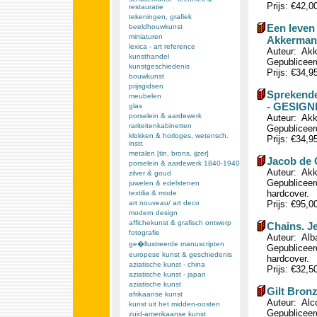
Prijs: €42,0
restauratie
tekeningen, grafiek
Een leven
beeldhouwkunst
miniaturen
Akkerman 
lexica - art reference
Auteur: Akk
kunsthandel
Gepubliceerd
kunstgeschiedenis
Prijs: €34,9
bouwkunst
prijsgidsen
Sprekende
meubelen
- GESIG
glas
porselein & aardewerk
Auteur: Akk
rariteitenkabinetten
Gepubliceerd
klokken & horloges, wetensch.
Prijs: €34,9
instr.
metalen [tin, brons, ijzer]
Jacob de 
porselein & aardewerk 1840-1940
Auteur: Akk
zilver & goud
Gepubliceerd
juwelen & edelstenen
hardcover.
textilia & mode
art nouveau/ art deco
Prijs: €95,0
modern design
affichekunst & grafisch ontwerp
Chains. Je
fotografie
Auteur: Alba
ge�llustreerde manuscripten
Gepubliceer
europese kunst & geschiedenis
hardcover.
aziatische kunst - china
Prijs: €32,5
aziatische kunst - japan
aziatische kunst
Gilt Bronz
afrikaanse kunst
Auteur: Alc
kunst uit het midden-oosten
Gepubliceerd
zuid-amerikaanse kunst