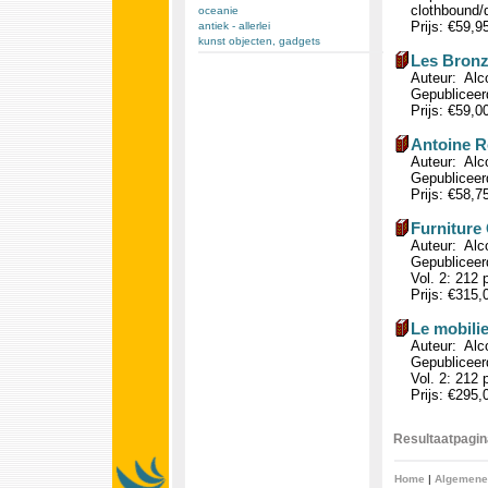
clothbound/d
oceanie
Prijs: €59,9
antiek - allerlei
kunst objecten, gadgets
Les Bronz
Auteur: Alc
Gepubliceerd
Prijs: €59,0
Antoine R
Auteur: Alco
Gepubliceerd
Prijs: €58,7
Furniture 
Auteur: Alc
Gepubliceerd
Vol. 2: 212 p
Prijs: €315
Le mobili
Auteur: Alc
Gepubliceerd
Vol. 2: 212 p
Prijs: €295
Resultaatpagina
Home
|
Algemene