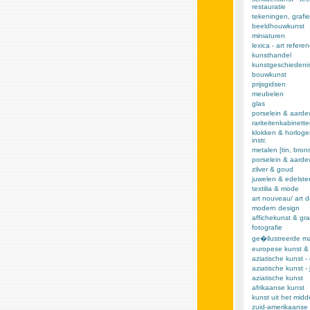
restauratie
tekeningen, grafie
beeldhouwkunst
miniaturen
lexica - art refere
kunsthandel
kunstgeschiedeni
bouwkunst
prijsgidsen
meubelen
glas
porselein & aarde
rariteitenkabinett
klokken & horloge
instr.
metalen [tin, brons,
porselein & aard
zilver & goud
juwelen & edelst
textilia & mode
art nouveau/ art 
modern design
affichekunst & gra
fotografie
ge�llustreerde m
europese kunst &
aziatische kunst -
aziatische kunst -
aziatische kunst
afrikaanse kunst
kunst uit het mid
zuid-amerikaanse 