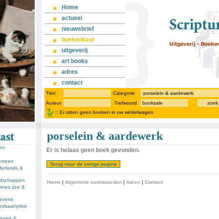
Home
actueel
nieuwsbrief
boekenkast
uitgeverij
art books
adres
contact
Titel
Categorie
Auteur
Trefwoord
zoek
::
Er zitten geen boeken in uw winkelwagen
porselein & aardewerk
sen
Er is helaas geen boek gevonden.
gemeen
derlands &
andschappen
Home
|
Algemene voorwaarden
|
Adres
|
Contact
rines zee &
llevens
enbaar/prive
chniek &