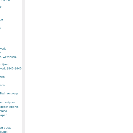
k
nce
s
werk
en
s, wetensch.
 ijzer]
ewerk 1840-1940
enen
deco
fisch ontwerp
anuscripten
 geschiedenis
 china
 japan
den-oosten
kunst