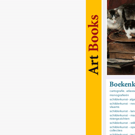
cartografie, atlas
monografieën
schilderkunst- al
schilderkunst - ne
vlaams
schilderkunst - l
schilderkunst - ma
riviergezichten
schilderkunst - sti
schilderkunst - op
collecties
schilderkunst - te