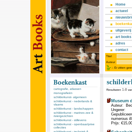
Home
actueel
nieuwsbri
boekenka
uitgeverij
art books
adres
contact
Titel
Auteur
::
Er zitten ge
schilde
cartografie, atlassen
1
8
Resultaten
-
va
monografieën
schilderkunst- algemeen
Museum de
schilderkunst - nederlands &
vlaams
Auteur: Bec
schilderkunst - landschappen
Ungerer:
schilderkunst - marines zee &
Gepubliceerd
riviergezichten
numerous ill
schilderkunst - stillevens
Prijs: €15,0
schilderkunst - openbaar/prive
collecties
schilderkunst - techniek &