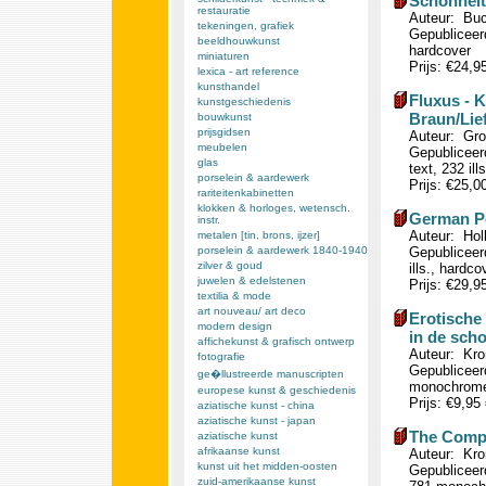
Schonheit
restauratie
Auteur: Buc
tekeningen, grafiek
Gepubliceerd
beeldhouwkunst
hardcover
miniaturen
Prijs: €24,9
lexica - art reference
kunsthandel
Fluxus - 
kunstgeschiedenis
Braun/Lie
bouwkunst
prijsgidsen
Auteur: Gro
meubelen
Gepubliceer
glas
text, 232 il
porselein & aardewerk
Prijs: €25,0
rariteitenkabinetten
klokken & horloges, wetensch.
German P
instr.
Auteur: Hol
metalen [tin, brons, ijzer]
porselein & aardewerk 1840-1940
Gepubliceerd
zilver & goud
ills., hardco
juwelen & edelstenen
Prijs: €29,9
textilia & mode
art nouveau/ art deco
Erotische 
modern design
in de sch
affichekunst & grafisch ontwerp
Auteur: Kro
fotografie
Gepubliceer
ge�llustreerde manuscripten
monochrome i
europese kunst & geschiedenis
Prijs: €9,95
aziatische kunst - china
aziatische kunst - japan
The Compl
aziatische kunst
afrikaanse kunst
Auteur: Kro
kunst uit het midden-oosten
Gepubliceerd
zuid-amerikaanse kunst