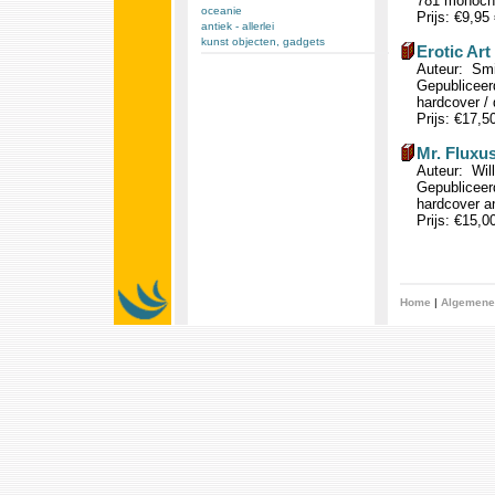
781 monochr
oceanie
Prijs: €9,95
antiek - allerlei
kunst objecten, gadgets
Erotic Art
Auteur: Smit
Gepubliceerd
hardcover / 
Prijs: €17,5
Mr. Fluxus
Auteur: Wil
Gepubliceerd
hardcover a
Prijs: €15,0
Home
|
Algemene