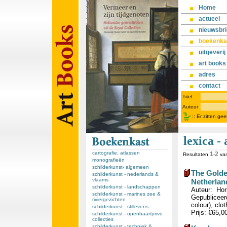
Home
actueel
nieuwsbri
boekenka
uitgeverij
art books
adres
contact
Titel
Auteur
::
Er zitten ge
lexica -
cartografie, atlassen
1
2
Resultaten
-
va
monografieën
schilderkunst- algemeen
The Golde
schilderkunst - nederlands &
vlaams
Netherlan
schilderkunst - landschappen
Auteur: Horn
schilderkunst - marines zee &
Gepubliceerd
riviergezichten
colour), clo
schilderkunst - stillevens
Prijs: €65,0
schilderkunst - openbaar/prive
collecties
schilderkunst - techniek &