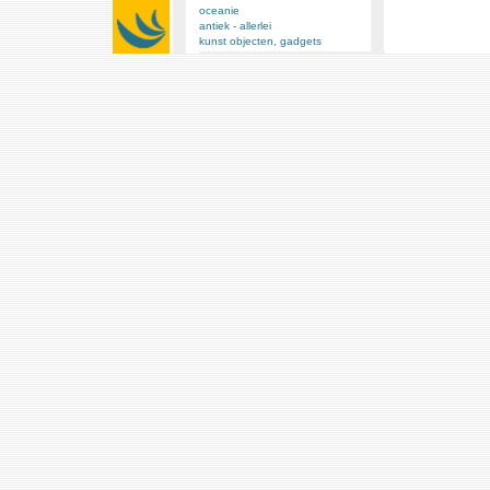
oceanie
antiek - allerlei
kunst objecten, gadgets