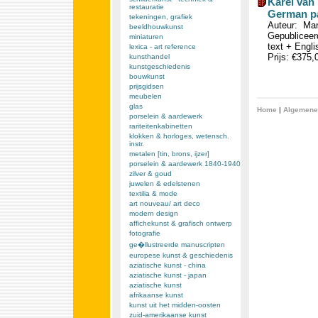
Karel van 
restauratie
German pa
tekeningen, grafiek
Auteur: Man
beeldhouwkunst
Gepubliceerd
miniaturen
text + Englis
lexica - art reference
Prijs: €375
kunsthandel
kunstgeschiedenis
bouwkunst
prijsgidsen
meubelen
glas
Home
|
Algemene
porselein & aardewerk
rariteitenkabinetten
klokken & horloges, wetensch.
instr.
metalen [tin, brons, ijzer]
porselein & aardewerk 1840-1940
zilver & goud
juwelen & edelstenen
textilia & mode
art nouveau/ art deco
modern design
affichekunst & grafisch ontwerp
fotografie
ge�llustreerde manuscripten
europese kunst & geschiedenis
aziatische kunst - china
aziatische kunst - japan
aziatische kunst
afrikaanse kunst
kunst uit het midden-oosten
zuid-amerikaanse kunst