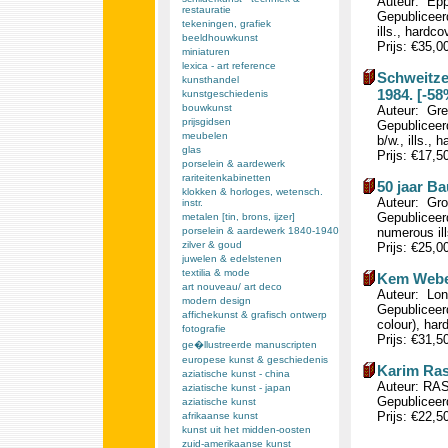
Auteur: Epp
restauratie
Gepubliceerd
tekeningen, grafiek
ills., hardco
beeldhouwkunst
Prijs: €35,0
miniaturen
lexica - art reference
Schweitze
kunsthandel
1984. [-58
kunstgeschiedenis
bouwkunst
Auteur: Grey
prijsgidsen
Gepubliceer
meubelen
b/w., ills., 
glas
Prijs: €17,5
porselein & aardewerk
rariteitenkabinetten
50 jaar B
klokken & horloges, wetensch.
Auteur: Grot
instr.
Gepubliceer
metalen [tin, brons, ijzer]
porselein & aardewerk 1840-1940
numerous ill
zilver & goud
Prijs: €25,0
juwelen & edelstenen
textilia & mode
Kem Weber
art nouveau/ art deco
Auteur: Lon
modern design
Gepubliceerd
affichekunst & grafisch ontwerp
colour), har
fotografie
Prijs: €31,5
ge�llustreerde manuscripten
europese kunst & geschiedenis
Karim Ras
aziatische kunst - china
Auteur: RAS
aziatische kunst - japan
Gepubliceerd
aziatische kunst
Prijs: €22,5
afrikaanse kunst
kunst uit het midden-oosten
zuid-amerikaanse kunst