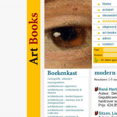
Home
actueel
nieuwsbri
boekenka
uitgeverij
art books
adres
contact
Titel
Auteur
::
Er zitten ge
modern 
cartografie, atlassen
1
6
Resultaten
-
va
monografieën
schilderkunst- algemeen
René Herb
schilderkunst - nederlands &
vlaams
Auteur: Dela
schilderkunst - landschappen
Gepubliceerd
schilderkunst - marines zee &
hardcover wi
riviergezichten
Prijs: €24,9
schilderkunst - stillevens
schilderkunst - openbaar/prive
Sitzen, L
collecties
schilderkunst - techniek &