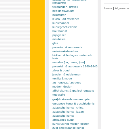
restauratie
tekeningen, grafiek
Home
|
Algemene
beeldhouwkunst
miniaturen
lexica - art reference
kunsthandel
kunstgeschiedenis
bouwkunst
prijsgidsen
meubelen
glas
porselein & aardewerk
rariteitenkabinetten
klokken & horloges, wetensch.
instr.
metalen [tin, brons, ijzer]
porselein & aardewerk 1840-1940
zilver & goud
juwelen & edelstenen
textilia & mode
art nouveau/ art deco
modern design
affichekunst & grafisch ontwerp
fotografie
ge�llustreerde manuscripten
europese kunst & geschiedenis
aziatische kunst - china
aziatische kunst - japan
aziatische kunst
afrikaanse kunst
kunst uit het midden-oosten
zuid-amerikaanse kunst