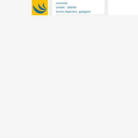
oceanie
antiek - allerlei
kunst objecten, gadgets