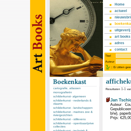
Home
actueel
nieuwsbri
boekenka
uitgeverij
art books
adres
contact
Titel
Auteur
::
Er zitten ge
affichek
cartografie, atlassen
1
1
Resultaten
-
va
monografieën
schilderkunst- algemeen
Jan Tschi
schilderkunst - nederlands &
vlaams
Auteur: Coul
schilderkunst - landschappen
Gepubliceerd
schilderkunst - marines zee &
b/w), paperb
riviergezichten
Prijs: €25,0
schilderkunst - stillevens
schilderkunst - openbaar/prive
collecties
schilderkunst - techniek &