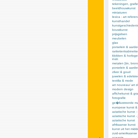
tekeningen, grafie
beeldhouwkunst
miniaturen
lexica - art refere
kunsthandel
kunstgeschiedeni
bouwkunst
prijsgidsen
meubelen
glas
porselein & aarde
rariteitenkabinett
klokken & horloge
instr.
metalen [tin, brons,
porselein & aard
zilver & goud
juwelen & edelst
textilia & mode
art nouveau/ art 
modern design
affichekunst & gra
fotografie
ge�llustreerde m
europese kunst &
aziatische kunst -
aziatische kunst -
aziatische kunst
afrikaanse kunst
kunst uit het mid
zuid-amerikaanse 
oceanie