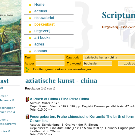
Home
actueel
nieuwsbrief
boekenkast
uitgeverij
art books
adres
contact
Titel
Categorie
Auteur
Trefwoord
zoek e
::
Er zitten geen boeken in uw winkelwagen
aziatische kunst - china
sen
1
2
2
Resultaten
-
van
gemeen
A Pinch of China / Eine Prise China.
derlands &
Auteur: Müller, K.G.:
Gepubliceerd: Vienna 1999, 192 pp. English/ German parallel texts, 47 colour 
andschappen
Prijs: €15,00
=>
rines zee &
Feuergeburten. Fruhe chinesische Keramik/ The birth of form
llevens
Ceramics.
enbaar/prive
Auteur: Schulenburg, S. Graf von der, R. Simon:
Gepubliceerd: Frankfurt 2002 (17 x 17,5 cm), 518 pp. German/ English paralle
chniek &
hardbound. + CD-rom
Prijs: €25,00
=>