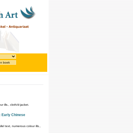
en boek
ills., cloth/d-jacket.
: Early Chinese
l text, numerous colour ills.,