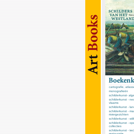
cartografie, atlas
monografieën
schilderkunst- al
schilderkunst - ne
vlaams
schilderkunst - l
schilderkunst - ma
riviergezichten
schilderkunst - sti
schilderkunst - op
collecties
schilderkunst - te
restauratie