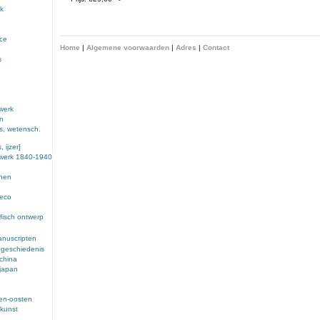
k
nce
Home
|
Algemene voorwaarden
|
Adres
|
Contact
s
werk
en
s, wetensch.
 ijzer]
ewerk 1840-1940
enen
deco
fisch ontwerp
anuscripten
 geschiedenis
 china
 japan
den-oosten
kunst