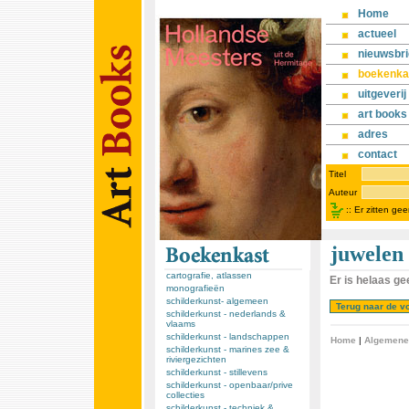
Home
actueel
nieuwsbri
boekenka
uitgeverij
art books
adres
contact
Titel
Auteur
::
Er zitten ge
juwelen
cartografie, atlassen
Er is helaas g
monografieën
schilderkunst- algemeen
schilderkunst - nederlands &
vlaams
schilderkunst - landschappen
Home
|
Algemene
schilderkunst - marines zee &
riviergezichten
schilderkunst - stillevens
schilderkunst - openbaar/prive
collecties
schilderkunst - techniek &