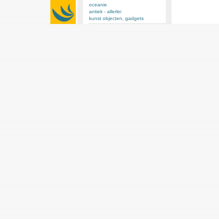
oceanie
antiek - allerlei
kunst objecten, gadgets