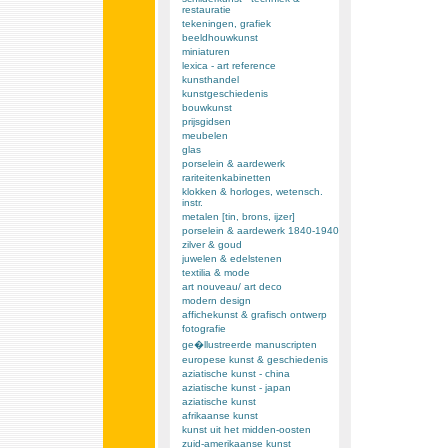
restauratie
tekeningen, grafiek
beeldhouwkunst
miniaturen
lexica - art reference
kunsthandel
kunstgeschiedenis
bouwkunst
prijsgidsen
meubelen
glas
porselein & aardewerk
rariteitenkabinetten
klokken & horloges, wetensch.
instr.
metalen [tin, brons, ijzer]
porselein & aardewerk 1840-1940
zilver & goud
juwelen & edelstenen
textilia & mode
art nouveau/ art deco
modern design
affichekunst & grafisch ontwerp
fotografie
ge�llustreerde manuscripten
europese kunst & geschiedenis
aziatische kunst - china
aziatische kunst - japan
aziatische kunst
afrikaanse kunst
kunst uit het midden-oosten
zuid-amerikaanse kunst