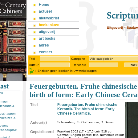
Home
actueel
nieuwsbrief
boekenkast
uitgeverij
art books
adres
contact
Titel
Categorie
Auteur
Trefwoord
zoek
::
Er zitten geen boeken in uw winkelwagen
Feuergeburten. Fruhe chinesisch
birth of form: Early Chinese Cera
sen
gemeen
Titel
Feuergeburten. Fruhe chinesische
derlands &
Keramik/ The birth of form: Early
Chinese Ceramics.
andschappen
rines zee &
Auteur(s)
Schulenburg, S. Graf von der, R. Simon:
llevens
enbaar/prive
Gepubliceerd
Frankfurt 2002 (17 x 17,5 cm), 518 pp.
German/ English parallel text, numerous colour
chniek &