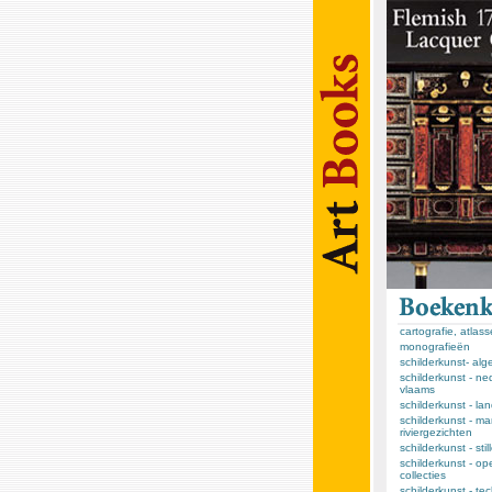
cartografie, atlas
monografieën
schilderkunst- al
schilderkunst - ne
vlaams
schilderkunst - l
schilderkunst - ma
riviergezichten
schilderkunst - sti
schilderkunst - op
collecties
schilderkunst - te