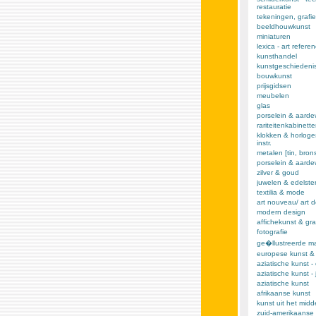
restauratie
tekeningen, grafie
beeldhouwkunst
miniaturen
lexica - art refere
kunsthandel
kunstgeschiedeni
bouwkunst
prijsgidsen
meubelen
glas
porselein & aarde
rariteitenkabinett
klokken & horloge
instr.
metalen [tin, brons,
porselein & aard
zilver & goud
juwelen & edelst
textilia & mode
art nouveau/ art 
modern design
affichekunst & gra
fotografie
ge�llustreerde m
europese kunst &
aziatische kunst -
aziatische kunst -
aziatische kunst
afrikaanse kunst
kunst uit het mid
zuid-amerikaanse 