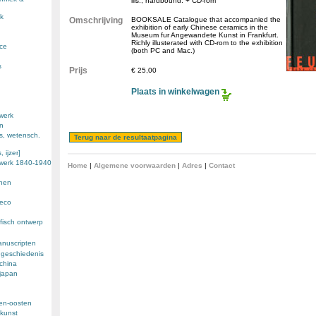
ills., hardbound. + CD-rom
k
Omschrijving
BOOKSALE Catalogue that accompanied the
exhibition of early Chinese ceramics in the
Museum fur Angewandete Kunst in Frankfurt.
Richly illusterated with CD-rom to the exhibition
nce
(both PC and Mac.)
s
Prijs
€ 25,00
Plaats in winkelwagen
werk
en
s, wetensch.
 ijzer]
ewerk 1840-1940
Home
|
Algemene voorwaarden
|
Adres
|
Contact
enen
deco
fisch ontwerp
anuscripten
 geschiedenis
 china
 japan
den-oosten
kunst