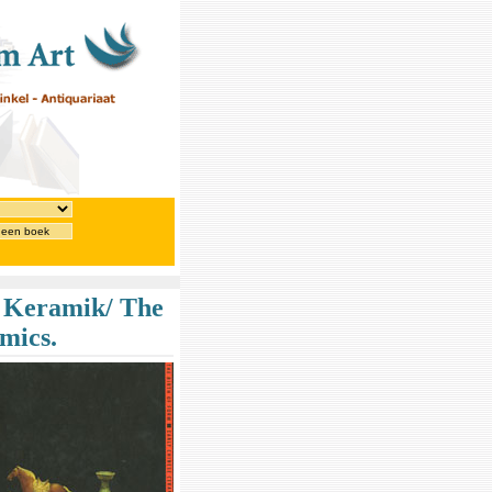
 een boek
e Keramik/ The
mics.