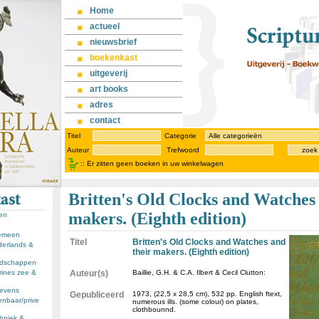
Home
actueel
nieuwsbrief
boekenkast
uitgeverij
art books
adres
contact
Titel
Categorie
Auteur
Trefwoord
zoek
::
Er zitten geen boeken in uw winkelwagen
Britten's Old Clocks and Watches 
makers. (Eighth edition)
sen
gemeen
Titel
Britten's Old Clocks and Watches and
derlands &
their makers. (Eighth edition)
andschappen
rines zee &
Auteur(s)
Baillie, G.H. & C.A. Ilbert & Cecil Clutton:
llevens
Gepubliceerd
1973, (22,5 x 28,5 cm), 532 pp. English ftext,
enbaar/prive
numerous ills. (some colour) on plates,
clothbounnd.
chniek &