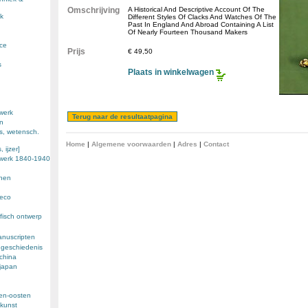
Omschrijving
A Historical And Descriptive Account Of The
k
Different Styles Of Clacks And Watches Of The
Past In England And Abroad Containing A List
Of Nearly Fourteen Thousand Makers
nce
Prijs
€ 49,50
s
Plaats in winkelwagen
werk
en
s, wetensch.
Home
|
Algemene voorwaarden
|
Adres
|
Contact
 ijzer]
ewerk 1840-1940
enen
deco
fisch ontwerp
anuscripten
 geschiedenis
 china
 japan
den-oosten
kunst