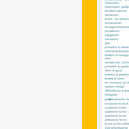
restauratie
tekeningen, grafie
beeldhouwkunst
miniaturen
lexica - art refere
kunsthandel
kunstgeschiedeni
bouwkunst
prijsgidsen
meubelen
glas
porselein & aarde
rariteitenkabinett
klokken & horloge
instr.
metalen [tin, brons,
porselein & aard
zilver & goud
juwelen & edelst
textilia & mode
art nouveau/ art 
modern design
affichekunst & gra
fotografie
ge�llustreerde m
europese kunst &
aziatische kunst -
aziatische kunst -
aziatische kunst
afrikaanse kunst
kunst uit het mid
zuid-amerikaanse 