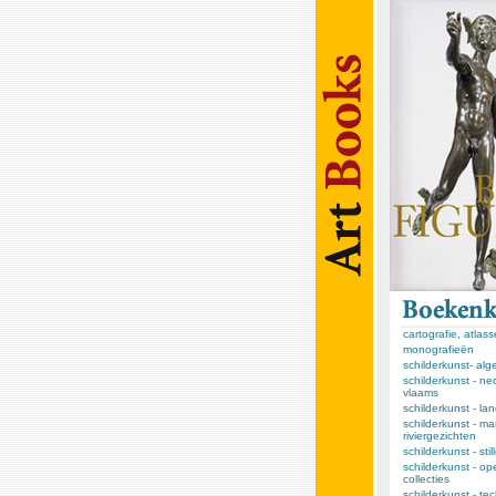
cartografie, atlas
monografieën
schilderkunst- al
schilderkunst - ne
vlaams
schilderkunst - l
schilderkunst - ma
riviergezichten
schilderkunst - sti
schilderkunst - op
collecties
schilderkunst - te