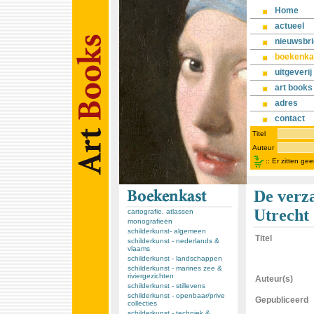
Home
actueel
nieuwsbri
boekenka
uitgeverij
art books
adres
contact
Titel
Auteur
::
Er zitten ge
De verz
Utrecht 
cartografie, atlassen
monografieën
schilderkunst- algemeen
Titel
schilderkunst - nederlands &
vlaams
schilderkunst - landschappen
schilderkunst - marines zee &
riviergezichten
Auteur(s)
schilderkunst - stillevens
schilderkunst - openbaar/prive
Gepubliceerd
collecties
schilderkunst - techniek &