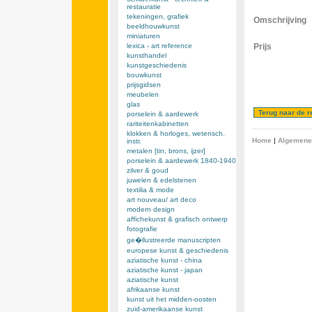
restauratie
tekeningen, grafiek
Omschrijving
beeldhouwkunst
miniaturen
lexica - art reference
Prijs
kunsthandel
kunstgeschiedenis
bouwkunst
prijsgidsen
meubelen
glas
porselein & aardewerk
rariteitenkabinetten
klokken & horloges, wetensch.
Home
|
Algemene
instr.
metalen [tin, brons, ijzer]
porselein & aardewerk 1840-1940
zilver & goud
juwelen & edelstenen
textilia & mode
art nouveau/ art deco
modern design
affichekunst & grafisch ontwerp
fotografie
ge�llustreerde manuscripten
europese kunst & geschiedenis
aziatische kunst - china
aziatische kunst - japan
aziatische kunst
afrikaanse kunst
kunst uit het midden-oosten
zuid-amerikaanse kunst