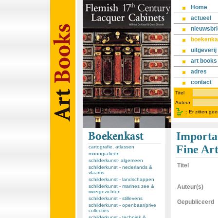
Home
actueel
nieuwsbri
boekenka
uitgeverij
art books
adres
contact
Titel
Auteur
::
Er zitten ge
Importa
Fine Art
cartografie, atlassen
monografieën
schilderkunst- algemeen
Titel
schilderkunst - nederlands &
vlaams
schilderkunst - landschappen
schilderkunst - marines zee &
Auteur(s)
riviergezichten
schilderkunst - stillevens
Gepubliceerd
schilderkunst - openbaar/prive
collecties
schilderkunst - techniek &