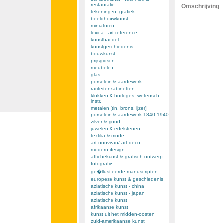
restauratie
Omschrijving
tekeningen, grafiek
beeldhouwkunst
miniaturen
lexica - art reference
kunsthandel
kunstgeschiedenis
bouwkunst
prijsgidsen
meubelen
glas
porselein & aardewerk
rariteitenkabinetten
klokken & horloges, wetensch.
instr.
metalen [tin, brons, ijzer]
porselein & aardewerk 1840-1940
zilver & goud
juwelen & edelstenen
textilia & mode
art nouveau/ art deco
modern design
affichekunst & grafisch ontwerp
fotografie
ge�llustreerde manuscripten
europese kunst & geschiedenis
aziatische kunst - china
aziatische kunst - japan
aziatische kunst
afrikaanse kunst
kunst uit het midden-oosten
zuid-amerikaanse kunst