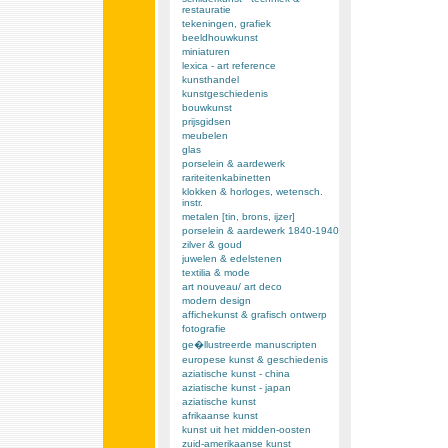
restauratie
tekeningen, grafiek
beeldhouwkunst
miniaturen
lexica - art reference
kunsthandel
kunstgeschiedenis
bouwkunst
prijsgidsen
meubelen
glas
porselein & aardewerk
rariteitenkabinetten
klokken & horloges, wetensch.
instr.
metalen [tin, brons, ijzer]
porselein & aardewerk 1840-1940
zilver & goud
juwelen & edelstenen
textilia & mode
art nouveau/ art deco
modern design
affichekunst & grafisch ontwerp
fotografie
ge�llustreerde manuscripten
europese kunst & geschiedenis
aziatische kunst - china
aziatische kunst - japan
aziatische kunst
afrikaanse kunst
kunst uit het midden-oosten
zuid-amerikaanse kunst