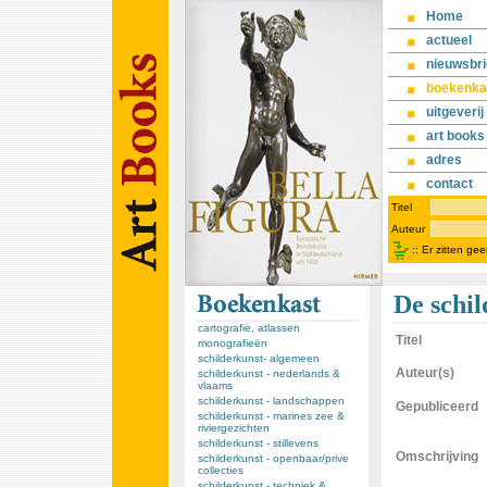
Home
actueel
nieuwsbri
boekenka
uitgeverij
art books
adres
contact
Titel
Auteur
::
Er zitten ge
De schi
cartografie, atlassen
Titel
monografieën
schilderkunst- algemeen
Auteur(s)
schilderkunst - nederlands &
vlaams
schilderkunst - landschappen
Gepubliceerd
schilderkunst - marines zee &
riviergezichten
schilderkunst - stillevens
Omschrijving
schilderkunst - openbaar/prive
collecties
schilderkunst - techniek &