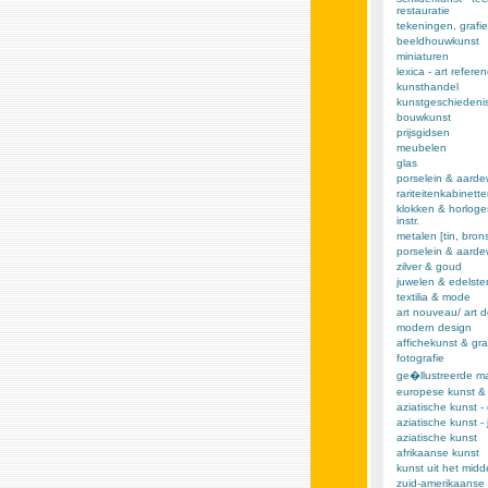
restauratie
tekeningen, grafie
beeldhouwkunst
miniaturen
lexica - art refere
kunsthandel
kunstgeschiedeni
bouwkunst
prijsgidsen
meubelen
glas
porselein & aarde
rariteitenkabinett
klokken & horloge
instr.
metalen [tin, brons,
porselein & aard
zilver & goud
juwelen & edelst
textilia & mode
art nouveau/ art 
modern design
affichekunst & gra
fotografie
ge�llustreerde m
europese kunst &
aziatische kunst -
aziatische kunst -
aziatische kunst
afrikaanse kunst
kunst uit het mid
zuid-amerikaanse 