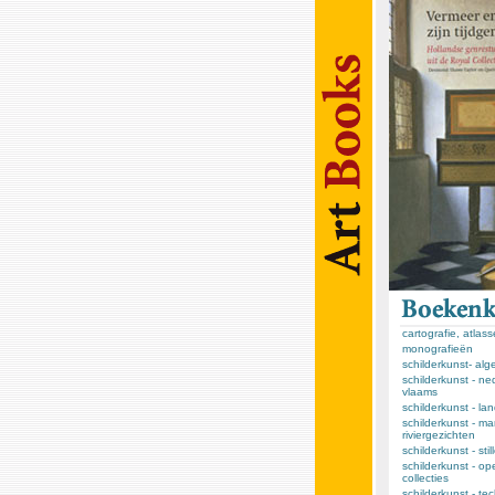
cartografie, atlas
monografieën
schilderkunst- al
schilderkunst - ne
vlaams
schilderkunst - l
schilderkunst - ma
riviergezichten
schilderkunst - sti
schilderkunst - op
collecties
schilderkunst - te