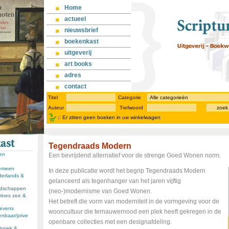
Home
actueel
nieuwsbrief
boekenkast
uitgeverij
art books
adres
contact
Titel
Categorie
Auteur
Trefwoord
zoek
::
Er zitten geen boeken in uw winkelwagen
Tegendraads Modern
sen
Een bevrijdend alternatief voor de strenge Goed Wonen norm.
gemeen
In deze publicatie wordt het begrip Tegendraads Modern
derlands &
gelanceerd als tegenhanger van het jaren vijftig
andschappen
(neo-)modernisme van Goed Wonen.
rines zee &
Het betreft die vorm van moderniteit in de vormgeving voor de
llevens
wooncultuur die ternauwernood een plek heeft gekregen in de
enbaar/prive
openbare collecties met een designafdeling.
chniek &