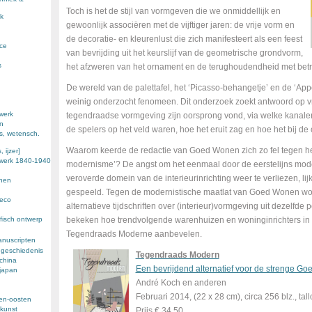
Toch is het de stijl van vormgeven die we onmiddellijk en
k
gewoonlijk associëren met de vijftiger jaren: de vrije vorm en
de decoratie- en kleurenlust die zich manifesteert als een feest
nce
van bevrijding uit het keurslijf van de geometrische grondvorm,
s
het afzweren van het ornament en de terughoudendheid met betrek
De wereld van de palettafel, het ‘Picasso-behangetje’ en de ‘App
weinig onderzocht fenomeen. Dit onderzoek zoekt antwoord op v
werk
tegendraadse vormgeving zijn oorsprong vond, via welke kanalen
en
de spelers op het veld waren, hoe het eruit zag en hoe het bij d
s, wetensch.
Waarom keerde de redactie van Goed Wonen zich zo fel tegen he
 ijzer]
ewerk 1840-1940
modernisme’? De angst om het eenmaal door de eerstelijns mod
veroverde domein van de interieurinrichting weer te verliezen, lij
enen
gespeeld. Tegen de modernistische maatlat van Goed Wonen wor
deco
alternatieve tijdschriften over (interieur)vormgeving uit dezelfde
bekeken hoe trendvolgende warenhuizen en woninginrichters in 
fisch ontwerp
Tegendraads Moderne aanbevelen.
anuscripten
 geschiedenis
Tegendraads Modern
 china
Een bevrijdend alternatief voor de strenge G
 japan
André Koch en anderen
Februari 2014, (22 x 28 cm), circa 256 blz., t
den-oosten
kunst
Prijs € 34,50