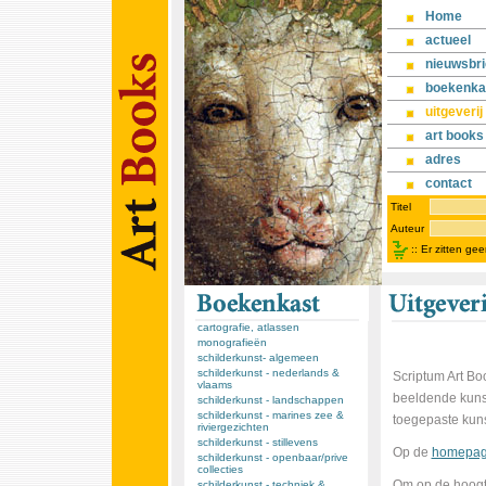
Home
actueel
nieuwsbri
boekenka
uitgeverij
art books
adres
contact
Titel
Auteur
::
Er zitten ge
cartografie, atlassen
monografieën
schilderkunst- algemeen
schilderkunst - nederlands &
Scriptum Art Boo
vlaams
beeldende kunst
schilderkunst - landschappen
schilderkunst - marines zee &
toegepaste kun
riviergezichten
schilderkunst - stillevens
Op de
homepag
schilderkunst - openbaar/prive
collecties
Om op de hoogte
schilderkunst - techniek &