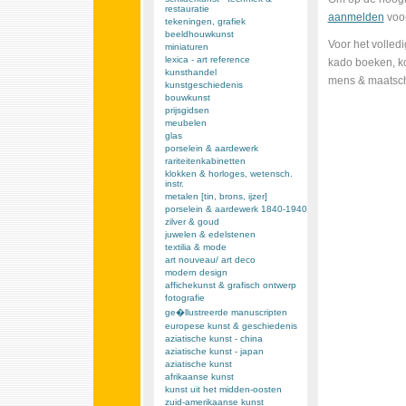
restauratie
aanmelden
voor
tekeningen, grafiek
beeldhouwkunst
Voor het volled
miniaturen
lexica - art reference
kado boeken, ko
kunsthandel
mens & maatscha
kunstgeschiedenis
bouwkunst
prijsgidsen
meubelen
glas
porselein & aardewerk
rariteitenkabinetten
klokken & horloges, wetensch.
instr.
metalen [tin, brons, ijzer]
porselein & aardewerk 1840-1940
zilver & goud
juwelen & edelstenen
textilia & mode
art nouveau/ art deco
modern design
affichekunst & grafisch ontwerp
fotografie
ge�llustreerde manuscripten
europese kunst & geschiedenis
aziatische kunst - china
aziatische kunst - japan
aziatische kunst
afrikaanse kunst
kunst uit het midden-oosten
zuid-amerikaanse kunst