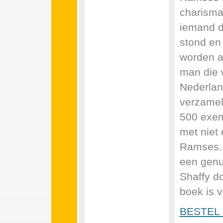
charismat
iemand d
stond en 
worden a
man die 
Nederlan
verzamel
500 exem
met niet
Ramses. 
een genu
Shaffy d
boek is v
BESTEL 