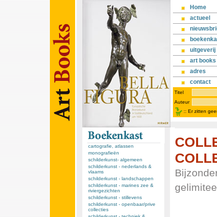
Home
actueel
nieuwsbri
boekenka
uitgeverij
art books
adres
contact
Titel
Auteur
::
Er zitten ge
COLLE
cartografie, atlassen
COLLE
monografieën
schilderkunst- algemeen
schilderkunst - nederlands &
Bijzonde
vlaams
schilderkunst - landschappen
gelimitee
schilderkunst - marines zee &
riviergezichten
schilderkunst - stillevens
schilderkunst - openbaar/prive
collecties
schilderkunst - techniek &