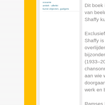
oceanie
Dit boek
antiek - allerlei
kunst objecten, gadgets
van beel
Shaffy ku
Exclusie
Shaffy i
overlijde
bijzonde
(1933–20
chansonni
aan wie 
doorgaan’
werk en 
Ramses h