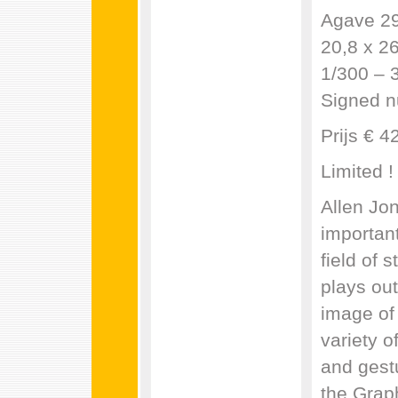
Agave 29
20,8 x 26
1/300 – 
Signed n
Prijs € 4
Limited 
Allen Jon
important
field of 
plays out
image of 
variety o
and gest
the Graph