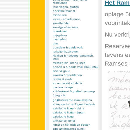
Het Rams
restauratie
tekeningen, grafiek
beeldhouwkunst
oplage 5
miniaturen
lexica - art reference
voorintek
kunsthandel
kunstgeschiedenis
bouwkunst
Nu verkr
prijsgidsen
meubelen
glas
Reservee
porselein & aardewerk
rariteitenkabinetten
tevens e
klokken & horloges, wetensch.
instr.
Ramses S
metalen [tin, brons, ijzer]
porselein & aardewerk 1840-1940
zilver & goud
juwelen & edelstenen
textilia & mode
art nouveau/ art deco
modern design
affichekunst & grafisch ontwerp
fotografie
ge�llustreerde manuscripten
europese kunst & geschiedenis
aziatische kunst - china
aziatische kunst - japan
aziatische kunst
afrikaanse kunst
kunst uit het midden-oosten
zuid-amerikaanse kunst