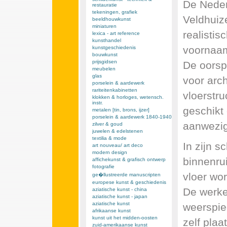
De Neder
restauratie
tekeningen, grafiek
Veldhuiz
beeldhouwkunst
miniaturen
realistis
lexica - art reference
kunsthandel
voornaam
kunstgeschiedenis
bouwkunst
prijsgidsen
De oorspr
meubelen
glas
voor arch
porselein & aardewerk
rariteitenkabinetten
vloerstru
klokken & horloges, wetensch.
instr.
geschikt
metalen [tin, brons, ijzer]
porselein & aardewerk 1840-1940
aanwezig
zilver & goud
juwelen & edelstenen
textilia & mode
In zijn s
art nouveau/ art deco
modern design
binnenru
affichekunst & grafisch ontwerp
fotografie
vloer wo
ge�llustreerde manuscripten
europese kunst & geschiedenis
De werkel
aziatische kunst - china
aziatische kunst - japan
aziatische kunst
weerspieg
afrikaanse kunst
kunst uit het midden-oosten
zelf plaa
zuid-amerikaanse kunst