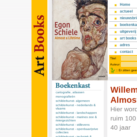
Home
actueel
nieuwsbri
boekenka
uitgeverij
art books
adres
contact
Titel
Auteur
::
Er zitten ge
Willem
cartografie, atlassen
Almos
monografieën
schilderkunst- algemeen
schilderkunst - nederlands &
Hier wor
vlaams
schilderkunst - landschappen
ruim 100 
schilderkunst - marines zee &
riviergezichten
schilderkunst - stillevens
40 jaar
schilderkunst - openbaar/prive
collecties
schilderkunst - techniek &