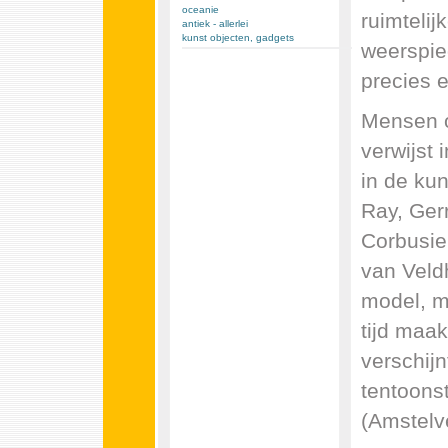
oceanie
ruimtelij
antiek - allerlei
kunst objecten, gadgets
weerspie
precies e
Mensen o
verwijst 
in de ku
Ray, Gerr
Corbusie
van Veld
model, m
tijd maa
verschijn
tentoons
(Amstelv