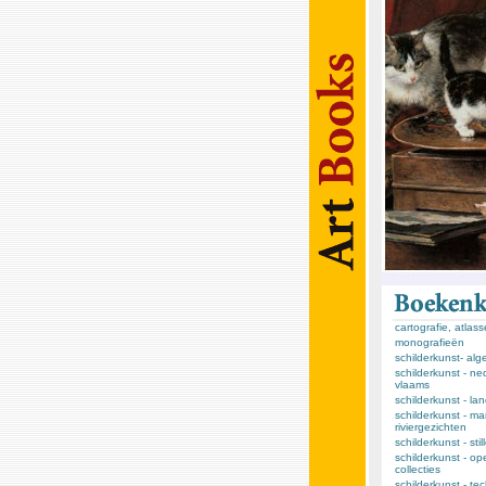
cartografie, atlas
monografieën
schilderkunst- al
schilderkunst - ne
vlaams
schilderkunst - l
schilderkunst - ma
riviergezichten
schilderkunst - sti
schilderkunst - op
collecties
schilderkunst - te