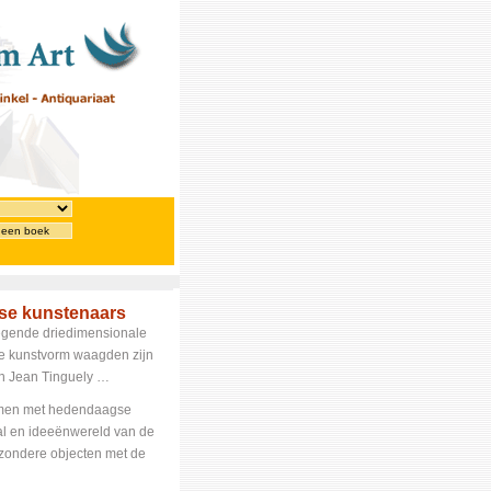
 een boek
se kunstenaars
wegende driedimensionale
ze kunstvorm waagden zijn
en Jean Tinguely …
men met hedendaagse
al en ideeënwereld van de
jzondere objecten met de