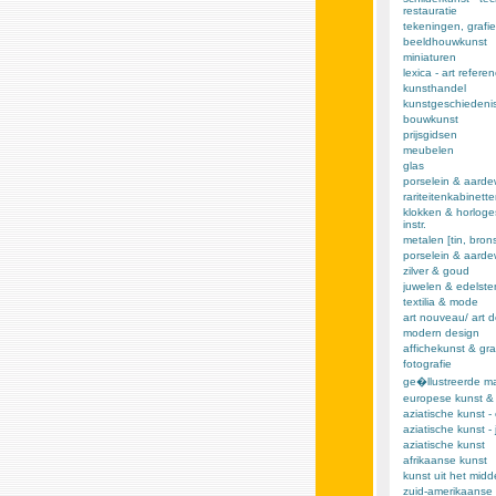
restauratie
tekeningen, grafie
beeldhouwkunst
miniaturen
lexica - art refere
kunsthandel
kunstgeschiedeni
bouwkunst
prijsgidsen
meubelen
glas
porselein & aarde
rariteitenkabinett
klokken & horloge
instr.
metalen [tin, brons,
porselein & aard
zilver & goud
juwelen & edelst
textilia & mode
art nouveau/ art 
modern design
affichekunst & gra
fotografie
ge�llustreerde m
europese kunst &
aziatische kunst -
aziatische kunst -
aziatische kunst
afrikaanse kunst
kunst uit het mid
zuid-amerikaanse 