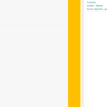
oceanie
antiek - allerlei
kunst objecten, g