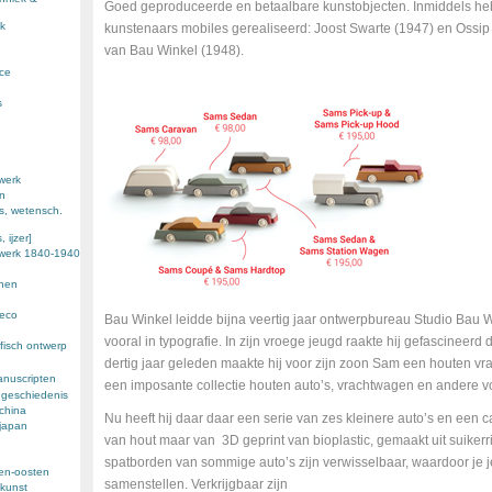
Goed geproduceerde en betaalbare kunstobjecten. Inmiddels 
k
kunstenaars mobiles gerealiseerd: Joost Swarte (1947) en Ossip 
van Bau Winkel (1948).
nce
s
werk
en
s, wetensch.
 ijzer]
ewerk 1840-1940
enen
deco
Bau Winkel leidde bijna veertig jaar ontwerpbureau Studio Bau Wi
vooral in typografie. In zijn vroege jeugd raakte hij gefascineer
fisch ontwerp
dertig jaar geleden maakte hij voor zijn zoon Sam een houten vra
anuscripten
een imposante collectie houten auto’s, vrachtwagen en andere v
 geschiedenis
 china
Nu heeft hij daar daar een serie van zes kleinere auto’s en een c
 japan
van hout maar van 3D geprint van bioplastic, gemaakt uit suikerri
spatborden van sommige auto’s zijn verwisselbaar, waardoor je 
den-oosten
samenstellen. Verkrijgbaar zijn
kunst