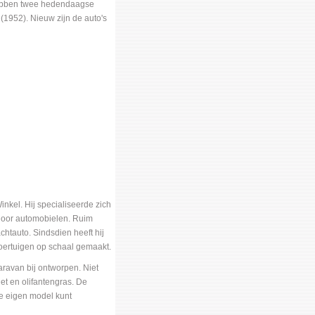
hebben twee hedendaagse
(1952). Nieuw zijn de auto's
nkel. Hij specialiseerde zich
d door automobielen. Ruim
chtauto. Sindsdien heeft hij
oertuigen op schaal gemaakt.
aravan bij ontworpen. Niet
et en olifantengras. De
je eigen model kunt