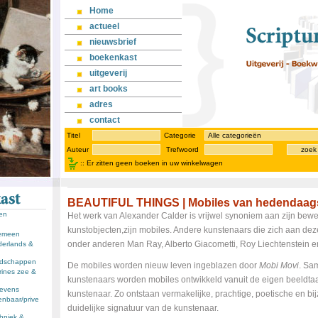
Home
actueel
nieuwsbrief
boekenkast
uitgeverij
art books
adres
contact
Titel
Categorie
Auteur
Trefwoord
zoek
::
Er zitten geen boeken in uw winkelwagen
BEAUTIFUL THINGS | Mobiles van hedendaag
sen
Het werk van Alexander Calder is vrijwel synoniem aan zijn be
kunstobjecten,zijn mobiles. Andere kunstenaars die zich aan de
gemeen
onder anderen Man Ray, Alberto Giacometti, Roy Liechtenstein 
derlands &
andschappen
De mobiles worden nieuw leven ingeblazen door
Mobi Movi
. Sa
rines zee &
kunstenaars worden mobiles ontwikkeld vanuit de eigen beeldta
llevens
kunstenaar. Zo ontstaan vermakelijke, prachtige, poetische en bi
enbaar/prive
duidelijke signatuur van de kunstenaar.
chniek &