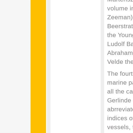
volume i
Zeeman),
Beerstra
the Youn
Ludolf B
Abraham 
Velde th
The fourt
marine pa
all the c
Gerlinde 
abrreviat
indices o
vessels, 