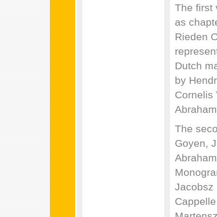
The first
as chapt
Rieden C
represen
Dutch ma
by Hendr
Cornelis
Abraham 
The seco
Goyen, Ju
Abraham 
Monogram
Jacobsz 
Cappelle
Martensz