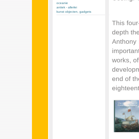
oceanie
antiek - allerlei
kunst objecten, gadgets
This fou
depth th
Anthony I
important
works, of
developm
end of th
eighteent