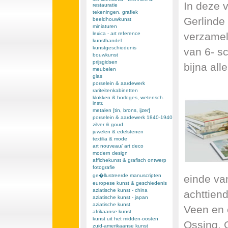
In deze v
restauratie
tekeningen, grafiek
Gerlinde 
beeldhouwkunst
miniaturen
verzamel
lexica - art reference
kunsthandel
kunstgeschiedenis
van 6- s
bouwkunst
prijsgidsen
bijna all
meubelen
glas
porselein & aardewerk
rariteitenkabinetten
klokken & horloges, wetensch.
instr.
metalen [tin, brons, ijzer]
porselein & aardewerk 1840-1940
zilver & goud
juwelen & edelstenen
textilia & mode
art nouveau/ art deco
modern design
affichekunst & grafisch ontwerp
fotografie
ge�llustreerde manuscripten
einde va
europese kunst & geschiedenis
aziatische kunst - china
achttien
aziatische kunst - japan
aziatische kunst
Veen en 
afrikaanse kunst
kunst uit het midden-oosten
Ossing. 
zuid-amerikaanse kunst