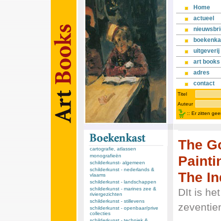
Home
actueel
nieuwsbri
boekenka
uitgeverij
art books
adres
contact
Titel
Auteur
::
Er zitten ge
The Go
cartografie, atlassen
Painti
monografieën
schilderkunst- algemeen
schilderkunst - nederlands &
The In
vlaams
schilderkunst - landschappen
schilderkunst - marines zee &
DIt is h
riviergezichten
schilderkunst - stillevens
zeventie
schilderkunst - openbaar/prive
collecties
schilderkunst - techniek &