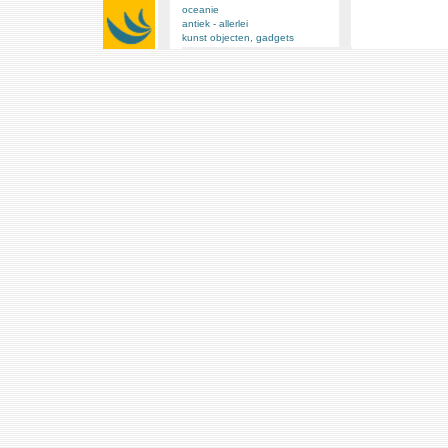
oceanie
antiek - allerlei
kunst objecten, gadgets