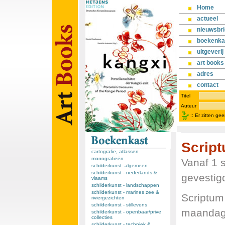
Home
actueel
nieuwsbri
boekenka
uitgeverij
art books
adres
contact
Titel
Auteur
::
Er zitten ge
Script
cartografie, atlassen
monografieën
Vanaf 1 
schilderkunst- algemeen
schilderkunst - nederlands &
gevestig
vlaams
schilderkunst - landschappen
schilderkunst - marines zee &
Scriptum
riviergezichten
schilderkunst - stillevens
maandag 
schilderkunst - openbaar/prive
collecties
schilderkunst - techniek &