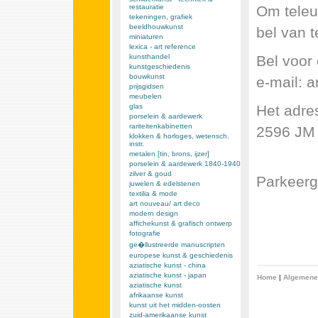
Om teleu
restauratie
tekeningen, grafiek
beeldhouwkunst
bel van t
miniaturen
lexica - art reference
Bel voor
kunsthandel
kunstgeschiedenis
bouwkunst
e-mail: 
prijsgidsen
meubelen
Het adre
glas
porselein & aardewerk
rariteitenkabinetten
2596 JM
klokken & horloges, wetensch.
instr.
metalen [tin, brons, ijzer]
porselein & aardewerk 1840-1940
zilver & goud
Parkeerg
juwelen & edelstenen
textilia & mode
art nouveau/ art deco
modern design
affichekunst & grafisch ontwerp
fotografie
ge�llustreerde manuscripten
europese kunst & geschiedenis
aziatische kunst - china
aziatische kunst - japan
Home
|
Algemene
aziatische kunst
afrikaanse kunst
kunst uit het midden-oosten
zuid-amerikaanse kunst