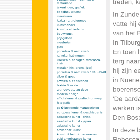
treden, 
restauratie
tekeningen, grafiek
beeldhouwkunst
In Zunder
miniaturen
lexica - art reference
vatte hij
kunsthandel
kunstgeschiedenis
van het 
bouwkunst
prijsgidsen
In Tilbur
meubelen
glas
En toen h
porselein & aardewerk
rariteitenkabinetten
terg naar
klokken & horloges, wetensch.
instr.
metalen [tin, brons, ijzer]
hij zijn 
porselein & aardewerk 1840-1940
zilver & goud
in Nuenen
juwelen & edelstenen
textilia & mode
boerensc
art nouveau/ art deco
modern design
'De aard
affichekunst & grafisch ontwerp
fotografie
werken i
ge�llustreerde manuscripten
europese kunst & geschiedenis
Den Bos
aziatische kunst - china
aziatische kunst - japan
aziatische kunst
In deze 
afrikaanse kunst
kunst uit het midden-oosten
Rebecca 
zuid-amerikaanse kunst