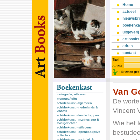
Home
actueel
nieuwsbri
boekenka
uitgeverij
art books
adres
contact
Titel
Auteur
::
Er zitten ge
Van G
cartografie, atlassen
monografieën
De worte
schilderkunst- algemeen
schilderkunst - nederlands &
Vincent 
vlaams
schilderkunst - landschappen
schilderkunst - marines zee &
Wie het 
riviergezichten
schilderkunst - stillevens
bestudeer
schilderkunst - openbaar/prive
collecties
schilderkunst - techniek &