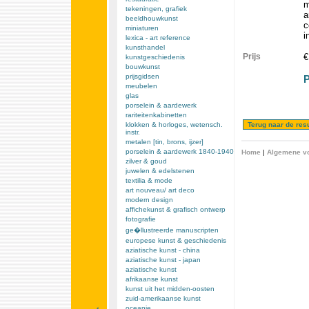
m
tekeningen, grafiek
a
beeldhouwkunst
c
miniaturen
i
lexica - art reference
kunsthandel
Prijs
€
kunstgeschiedenis
bouwkunst
prijsgidsen
P
meubelen
glas
porselein & aardewerk
rariteitenkabinetten
klokken & horloges, wetensch.
instr.
metalen [tin, brons, ijzer]
porselein & aardewerk 1840-1940
Home
|
Algemene v
zilver & goud
juwelen & edelstenen
textilia & mode
art nouveau/ art deco
modern design
affichekunst & grafisch ontwerp
fotografie
ge�llustreerde manuscripten
europese kunst & geschiedenis
aziatische kunst - china
aziatische kunst - japan
aziatische kunst
afrikaanse kunst
kunst uit het midden-oosten
zuid-amerikaanse kunst
oceanie