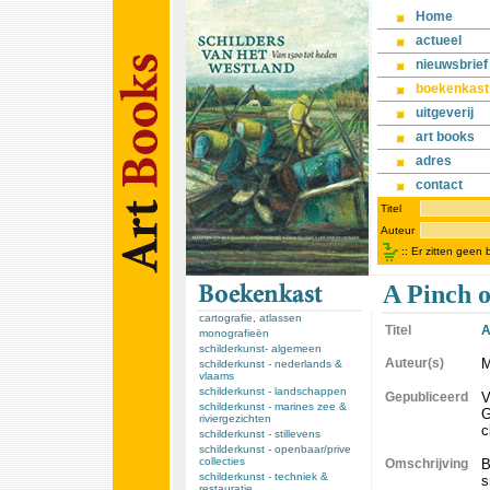
Home
actueel
nieuwsbrief
boekenkast
uitgeverij
art books
adres
contact
Titel
Auteur
::
Er zitten geen
A Pinch o
cartografie, atlassen
Titel
A
monografieën
schilderkunst- algemeen
Auteur(s)
M
schilderkunst - nederlands &
vlaams
schilderkunst - landschappen
Gepubliceerd
V
schilderkunst - marines zee &
G
riviergezichten
c
schilderkunst - stillevens
schilderkunst - openbaar/prive
collecties
Omschrijving
B
schilderkunst - techniek &
s
restauratie