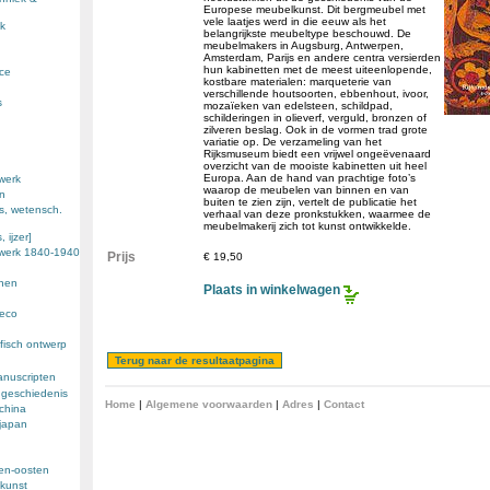
Europese meubelkunst. Dit bergmeubel met
vele laatjes werd in die eeuw als het
k
belangrijkste meubeltype beschouwd. De
meubelmakers in Augsburg, Antwerpen,
Amsterdam, Parijs en andere centra versierden
hun kabinetten met de meest uiteenlopende,
nce
kostbare materialen: marqueterie van
verschillende houtsoorten, ebbenhout, ivoor,
s
mozaïeken van edelsteen, schildpad,
schilderingen in olieverf, verguld, bronzen of
zilveren beslag. Ook in de vormen trad grote
variatie op. De verzameling van het
Rijksmuseum biedt een vrijwel ongeëvenaard
overzicht van de mooiste kabinetten uit heel
Europa. Aan de hand van prachtige foto’s
werk
waarop de meubelen van binnen en van
en
buiten te zien zijn, vertelt de publicatie het
s, wetensch.
verhaal van deze pronkstukken, waarmee de
meubelmakerij zich tot kunst ontwikkelde.
 ijzer]
ewerk 1840-1940
Prijs
€ 19,50
enen
Plaats in winkelwagen
deco
fisch ontwerp
anuscripten
 geschiedenis
Home
|
Algemene voorwaarden
|
Adres
|
Contact
 china
 japan
den-oosten
kunst