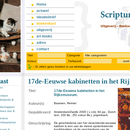
Home
actueel
nieuwsbrief
boekenkast
uitgeverij
art books
adres
contact
Titel
Categorie
Auteur
Trefwoord
zoek
::
Er zitten geen boeken in uw winkelwagen
17de-Eeuwse kabinetten in het R
sen
Titel
17de-Eeuwse kabinetten in het
Rijksmuseum.
gemeen
derlands &
Auteur(s)
Baarsen, Reinier:
andschappen
rines zee &
Gepubliceerd
Amsterdam/Zwolle 2000 ( x cm), 64 pp., Dutch
text, 100 ills., (50 colour ills.), paperback.
llevens
enbaar/prive
Omschrijving
De geschiedenis van het zeventiende-eeuwse
kabinet is een van de meest opzienbarende
hoofdstukken uit de geschiedenis van de
chniek &