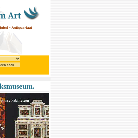
 een boek
ijksmuseum.