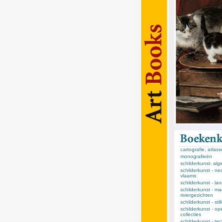
cartografie, atlas
monografieën
schilderkunst- al
schilderkunst - ne
vlaams
schilderkunst - l
schilderkunst - ma
riviergezichten
schilderkunst - sti
schilderkunst - op
collecties
schilderkunst - te