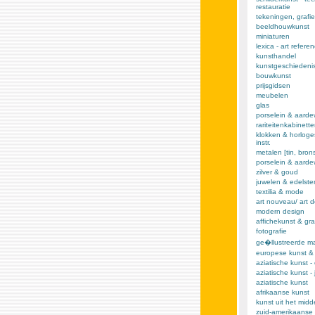
restauratie
tekeningen, grafie
beeldhouwkunst
miniaturen
lexica - art refere
kunsthandel
kunstgeschiedeni
bouwkunst
prijsgidsen
meubelen
glas
porselein & aarde
rariteitenkabinett
klokken & horloge
instr.
metalen [tin, brons,
porselein & aard
zilver & goud
juwelen & edelst
textilia & mode
art nouveau/ art 
modern design
affichekunst & gra
fotografie
ge�llustreerde m
europese kunst &
aziatische kunst -
aziatische kunst -
aziatische kunst
afrikaanse kunst
kunst uit het mid
zuid-amerikaanse 