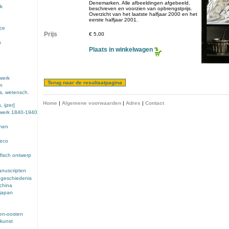
Denemarken. Alle afbeeldingen afgebeeld,
k
beschreven en voorzien van opbrengstprijs.
Overzicht van het laatste halfjaar 2000 en het
eerste halfjaar 2001.
nce
Prijs
€ 5,00
s
Plaats in winkelwagen
werk
en
s, wetensch.
Home
|
Algemene voorwaarden
|
Adres
|
Contact
 ijzer]
ewerk 1840-1940
enen
deco
fisch ontwerp
anuscripten
 geschiedenis
 china
 japan
den-oosten
kunst