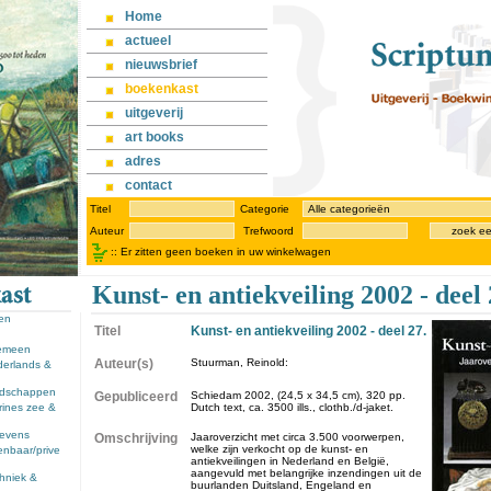
Home
actueel
nieuwsbrief
boekenkast
uitgeverij
art books
adres
contact
Titel
Categorie
Auteur
Trefwoord
zoek e
::
Er zitten geen boeken in uw winkelwagen
Kunst- en antiekveiling 2002 - deel 
sen
Titel
Kunst- en antiekveiling 2002 - deel 27.
gemeen
Auteur(s)
Stuurman, Reinold:
derlands &
andschappen
Gepubliceerd
Schiedam 2002, (24,5 x 34,5 cm), 320 pp.
rines zee &
Dutch text, ca. 3500 ills., clothb./d-jaket.
llevens
Omschrijving
Jaaroverzicht met circa 3.500 voorwerpen,
welke zijn verkocht op de kunst- en
enbaar/prive
antiekveilingen in Nederland en België,
aangevuld met belangrijke inzendingen uit de
chniek &
buurlanden Duitsland, Engeland en