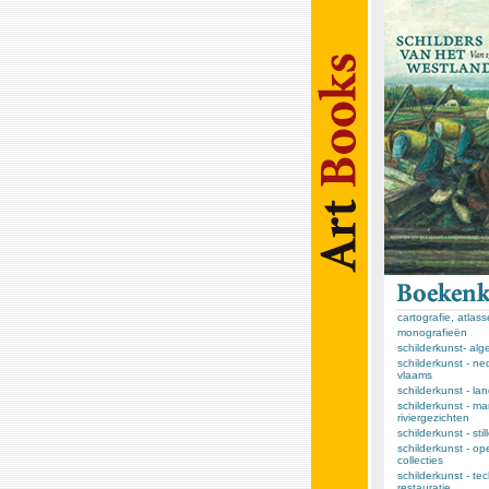
cartografie, atlas
monografieën
schilderkunst- al
schilderkunst - ne
vlaams
schilderkunst - l
schilderkunst - ma
riviergezichten
schilderkunst - sti
schilderkunst - op
collecties
schilderkunst - te
restauratie