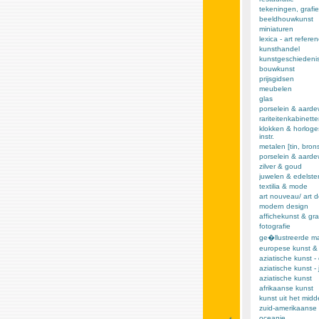
tekeningen, grafie
beeldhouwkunst
miniaturen
lexica - art refere
kunsthandel
kunstgeschiedeni
bouwkunst
prijsgidsen
meubelen
glas
porselein & aarde
rariteitenkabinett
klokken & horloge
instr.
metalen [tin, brons,
porselein & aard
zilver & goud
juwelen & edelst
textilia & mode
art nouveau/ art 
modern design
affichekunst & gra
fotografie
ge�llustreerde m
europese kunst &
aziatische kunst -
aziatische kunst -
aziatische kunst
afrikaanse kunst
kunst uit het mid
zuid-amerikaanse 
oceanie