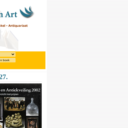
en boek
27.