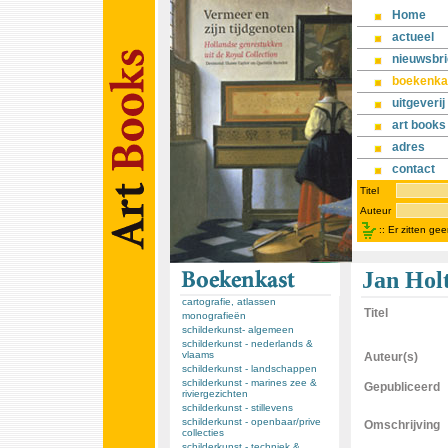
Home
actueel
nieuwsbri
boekenka
uitgeverij
art books
adres
contact
Titel
Auteur
::
Er zitten ge
Jan Hol
cartografie, atlassen
Titel
monografieën
schilderkunst- algemeen
schilderkunst - nederlands &
vlaams
Auteur(s)
schilderkunst - landschappen
schilderkunst - marines zee &
Gepubliceerd
riviergezichten
schilderkunst - stillevens
schilderkunst - openbaar/prive
Omschrijving
collecties
schilderkunst - techniek &