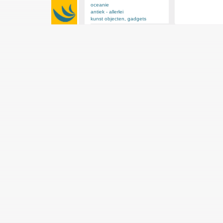
oceanie
antiek - allerlei
kunst objecten, gadgets