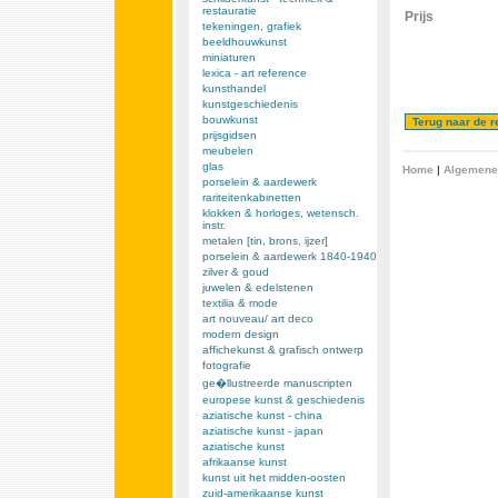
restauratie
Prijs
tekeningen, grafiek
beeldhouwkunst
miniaturen
lexica - art reference
kunsthandel
kunstgeschiedenis
bouwkunst
prijsgidsen
meubelen
glas
Home
|
Algemene
porselein & aardewerk
rariteitenkabinetten
klokken & horloges, wetensch.
instr.
metalen [tin, brons, ijzer]
porselein & aardewerk 1840-1940
zilver & goud
juwelen & edelstenen
textilia & mode
art nouveau/ art deco
modern design
affichekunst & grafisch ontwerp
fotografie
ge�llustreerde manuscripten
europese kunst & geschiedenis
aziatische kunst - china
aziatische kunst - japan
aziatische kunst
afrikaanse kunst
kunst uit het midden-oosten
zuid-amerikaanse kunst