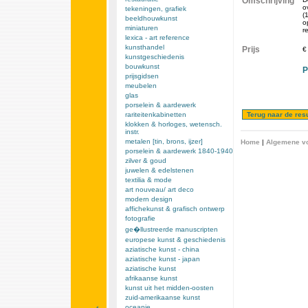
Omschrijving
o
tekeningen, grafiek
(
beeldhouwkunst
o
miniaturen
r
lexica - art reference
kunsthandel
Prijs
€
kunstgeschiedenis
bouwkunst
P
prijsgidsen
meubelen
glas
porselein & aardewerk
rariteitenkabinetten
klokken & horloges, wetensch.
instr.
metalen [tin, brons, ijzer]
Home
|
Algemene v
porselein & aardewerk 1840-1940
zilver & goud
juwelen & edelstenen
textilia & mode
art nouveau/ art deco
modern design
affichekunst & grafisch ontwerp
fotografie
ge�llustreerde manuscripten
europese kunst & geschiedenis
aziatische kunst - china
aziatische kunst - japan
aziatische kunst
afrikaanse kunst
kunst uit het midden-oosten
zuid-amerikaanse kunst
oceanie