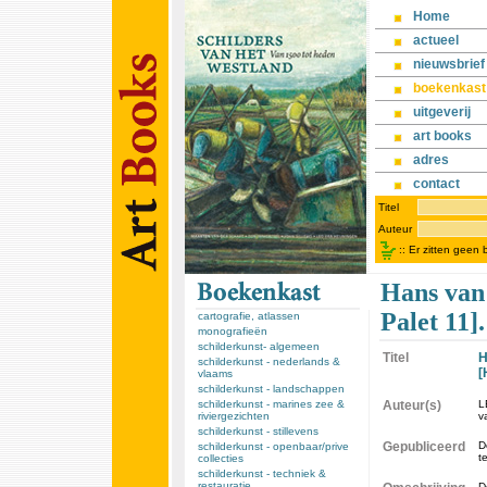
Home
actueel
nieuwsbrief
boekenkast
uitgeverij
art books
adres
contact
Titel
Auteur
::
Er zitten geen
Hans van 
Palet 11].
cartografie, atlassen
monografieën
schilderkunst- algemeen
Titel
H
schilderkunst - nederlands &
[
vlaams
schilderkunst - landschappen
schilderkunst - marines zee &
Auteur(s)
L
riviergezichten
v
schilderkunst - stillevens
Gepubliceerd
D
schilderkunst - openbaar/prive
te
collecties
schilderkunst - techniek &
restauratie
D