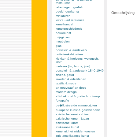
restauratie
tekeningen, grafiek
beeldhouwkunst
Omschrijving
miniaturen
lexica - art reference
kunsthandel
kunstgeschiedenis
bouwkunst
prijsgidsen
meubelen
glas
porselein & aardewerk
rariteitenkabinetten
klokken & horloges, wetensch.
instr.
metalen [tin, brons, ijzer]
porselein & aardewerk 1840-1940
zilver & goud
juwelen & edelstenen
textilia & mode
art nouveau/ art deco
modern design
affichekunst & grafisch ontwerp
fotografie
ge�llustreerde manuscripten
europese kunst & geschiedenis
aziatische kunst - china
aziatische kunst - japan
aziatische kunst
afrikaanse kunst
kunst uit het midden-oosten
zuid-amerikaanse kunst