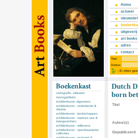
Home
actueel
nieuwsbri
boekenka
uitgeverij
art books
adres
contact
Titel
Auteur
::
Er zitten ge
Dutch D
born be
cartografie, atlassen
monografieën
schilderkunst- algemeen
Titel
schilderkunst - nederlands &
vlaams
schilderkunst - landschappen
schilderkunst - marines zee &
riviergezichten
Auteur(s)
schilderkunst - stillevens
schilderkunst - openbaar/prive
Gepubliceerd
collecties
schilderkunst - techniek &