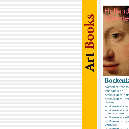
cartografie, atlas
monografieën
schilderkunst- al
schilderkunst - ne
vlaams
schilderkunst - l
schilderkunst - ma
riviergezichten
schilderkunst - sti
schilderkunst - op
collecties
schilderkunst - te