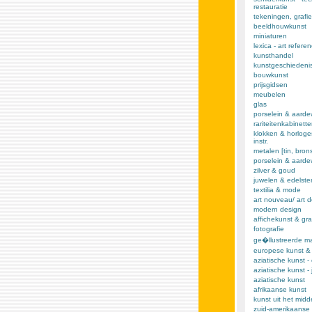
restauratie
tekeningen, grafie
beeldhouwkunst
miniaturen
lexica - art refere
kunsthandel
kunstgeschiedeni
bouwkunst
prijsgidsen
meubelen
glas
porselein & aarde
rariteitenkabinett
klokken & horloge
instr.
metalen [tin, brons,
porselein & aard
zilver & goud
juwelen & edelst
textilia & mode
art nouveau/ art 
modern design
affichekunst & gra
fotografie
ge�llustreerde m
europese kunst &
aziatische kunst -
aziatische kunst -
aziatische kunst
afrikaanse kunst
kunst uit het mid
zuid-amerikaanse 