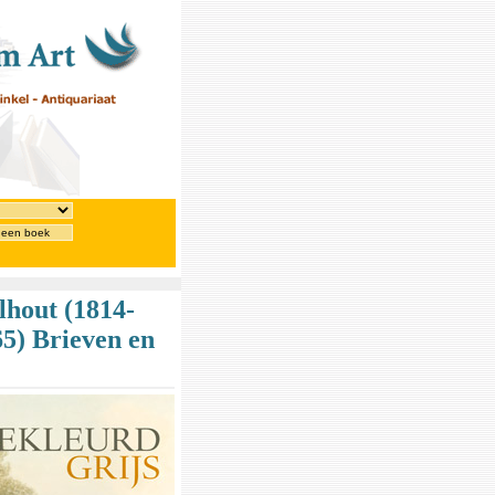
 een boek
lhout (1814-
65) Brieven en