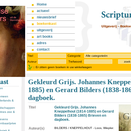
Home
actueel
nieuwsbrief
boekenkast
uitgeverij
art books
adres
contact
Titel
Categorie
Auteur
Trefwoord
zoek
::
Er zitten geen boeken in uw winkelwagen
Gekleurd Grijs. Johannes Kneppe
1885) en Gerard Bilders (1838-18
sen
dagboek.
gemeen
derlands &
Titel
Gekleurd Grijs. Johannes
andschappen
Kneppelhout (1814-1885) en Gerard
rines zee &
Bilders (1838-1865) Brieven en
llevens
dagboek.
enbaar/prive
Auteur(s)
BILDERS / KNEPPELHOUT - Loos, Wiepke:
chniek &