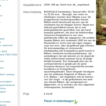
Gepubliceerd
2009, 496 pp. Dutch text, ills., paperback.
k
Omschrijving
BOOKSALE Aanbieding / Special offer: 39,50
nu 25,00 euro. - Bezorgd, van noten en
nce
inleidingen voorzien door Wiepke Loos. De
jonggestorven landschapschilder Gerard
s
Bilders wordt beschouwd als een van de
voorlopers van de Haagse School. Naast een
delicaat geschilderd oeuvre zijn er ook
belangwekkende geschriften van zijn hand
bewaard gebleven, die door de letterkundige
Johannes Kneppelhout in een zeer
gelimiteerde editie zijn uitgegeven. Als schilder
werk
maakte Bilders zich omstreeks 1860 los van de
en
Romantiek en zocht naar zijn eigen zeggen
s, wetensch.
naar een toon, dien wij gekleurd grijs noemen.
De lezenswaardige en ontroerende
briefwisseling met Kneppelhout geeft inzicht in
 ijzer]
Bilders’ moeizame kunstenaarsbestaan, zijn
ewerk 1840-1940
worstelingen met zijn talenten en de slopende
ziekte (tuberculose) waaraan hij op 26-jarige
enen
leeftijd bezweek. Een belangrijk deel van de
correspondentie is gewijd aan de grote
Europese literatuur, het negentiende-eeuwse
deco
kunstleven en Kneppelhouts
opvoedingsidealen. Deze integrale heruitgave
van het zeldzame Dagboek en Brieven van
fisch ontwerp
A.G. Bilders – wel vergeleken met de brieven
van Van Gogh – is rijk geïllustreerd met werk
anuscripten
van Gerard Bilders, zijn voorgangers en
tijdgenoten, en is voorzien van een uitgebreid
 geschiedenis
notenapparaat. [romantiek]
 china
 japan
Prijs
€ 25,00
Plaats in winkelwagen
den-oosten
kunst