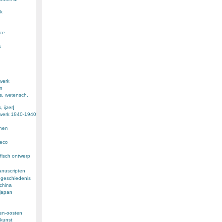
k
nce
s
werk
en
s, wetensch.
 ijzer]
ewerk 1840-1940
enen
deco
fisch ontwerp
anuscripten
 geschiedenis
 china
 japan
den-oosten
kunst