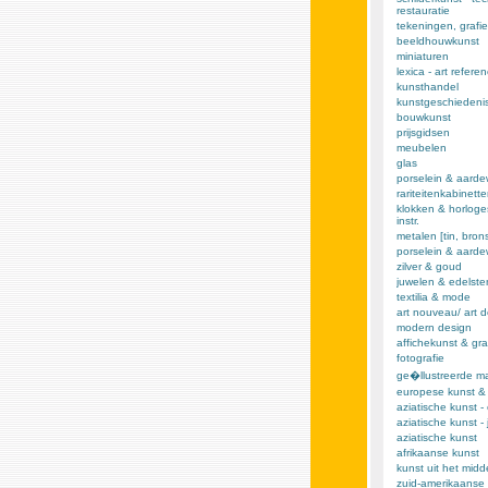
restauratie
tekeningen, grafie
beeldhouwkunst
miniaturen
lexica - art refere
kunsthandel
kunstgeschiedeni
bouwkunst
prijsgidsen
meubelen
glas
porselein & aarde
rariteitenkabinett
klokken & horloge
instr.
metalen [tin, brons,
porselein & aard
zilver & goud
juwelen & edelst
textilia & mode
art nouveau/ art 
modern design
affichekunst & gra
fotografie
ge�llustreerde m
europese kunst &
aziatische kunst -
aziatische kunst -
aziatische kunst
afrikaanse kunst
kunst uit het mid
zuid-amerikaanse 