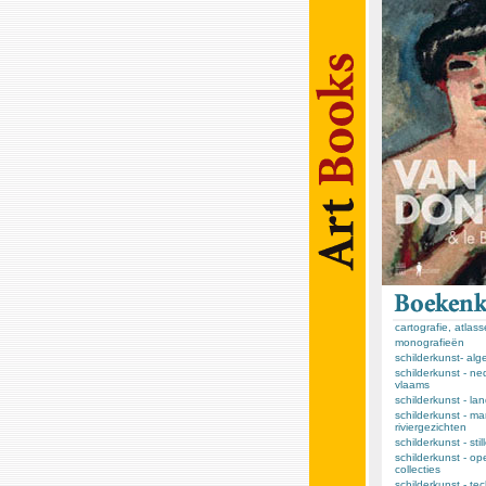
cartografie, atlas
monografieën
schilderkunst- al
schilderkunst - ne
vlaams
schilderkunst - l
schilderkunst - ma
riviergezichten
schilderkunst - sti
schilderkunst - op
collecties
schilderkunst - te