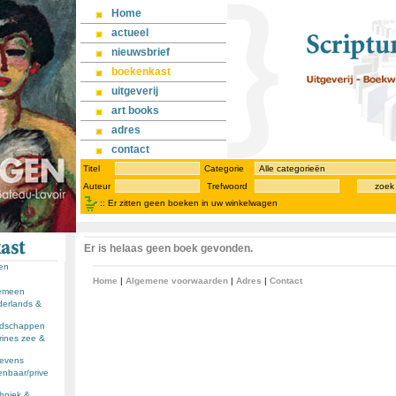
Home
actueel
nieuwsbrief
boekenkast
uitgeverij
art books
adres
contact
Titel
Categorie
Auteur
Trefwoord
zoek
::
Er zitten geen boeken in uw winkelwagen
Er is helaas geen boek gevonden.
sen
Home
|
Algemene voorwaarden
|
Adres
|
Contact
gemeen
derlands &
andschappen
rines zee &
llevens
enbaar/prive
chniek &