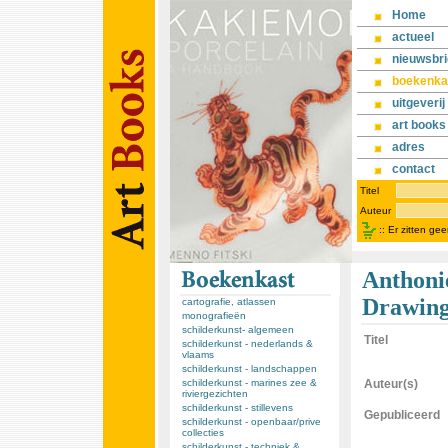
Home
actueel
nieuwsbri
boekenka
uitgeverij
art books
adres
contact
Titel
Auteur
::
Er zitten ge
Anthoni
Drawing
cartografie, atlassen
monografieën
schilderkunst- algemeen
Titel
schilderkunst - nederlands &
vlaams
schilderkunst - landschappen
schilderkunst - marines zee &
Auteur(s)
riviergezichten
schilderkunst - stillevens
Gepubliceerd
schilderkunst - openbaar/prive
collecties
schilderkunst - techniek &