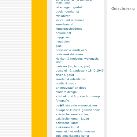
restauratie
tekeningen, grafiek
Omschrijving
beeldhouwkunst
miniaturen
lexica - art reference
kunsthandel
kunstgeschiedenis
bouwkunst
prijsgidsen
meubelen
glas
porselein & aardewerk
rariteitenkabinetten
klokken & horloges, wetensch.
instr.
metalen [tin, brons, ijzer]
porselein & aardewerk 1840-1940
zilver & goud
juwelen & edelstenen
textilia & mode
art nouveau/ art deco
modern design
affichekunst & grafisch ontwerp
fotografie
ge�llustreerde manuscripten
europese kunst & geschiedenis
aziatische kunst - china
aziatische kunst - japan
aziatische kunst
afrikaanse kunst
kunst uit het midden-oosten
zuid-amerikaanse kunst