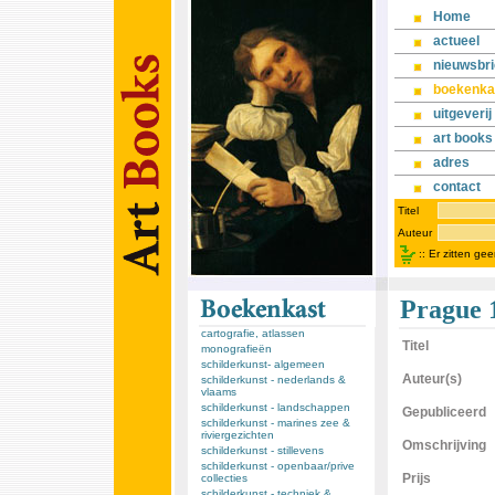
Home
actueel
nieuwsbri
boekenka
uitgeverij
art books
adres
contact
Titel
Auteur
::
Er zitten ge
Prague 1
cartografie, atlassen
Titel
monografieën
schilderkunst- algemeen
Auteur(s)
schilderkunst - nederlands &
vlaams
schilderkunst - landschappen
Gepubliceerd
schilderkunst - marines zee &
riviergezichten
Omschrijving
schilderkunst - stillevens
schilderkunst - openbaar/prive
Prijs
collecties
schilderkunst - techniek &