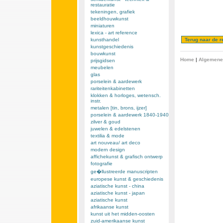
restauratie
tekeningen, grafiek
beeldhouwkunst
miniaturen
lexica - art reference
kunsthandel
kunstgeschiedenis
bouwkunst
Home
|
Algemene
prijsgidsen
meubelen
glas
porselein & aardewerk
rariteitenkabinetten
klokken & horloges, wetensch.
instr.
metalen [tin, brons, ijzer]
porselein & aardewerk 1840-1940
zilver & goud
juwelen & edelstenen
textilia & mode
art nouveau/ art deco
modern design
affichekunst & grafisch ontwerp
fotografie
ge�llustreerde manuscripten
europese kunst & geschiedenis
aziatische kunst - china
aziatische kunst - japan
aziatische kunst
afrikaanse kunst
kunst uit het midden-oosten
zuid-amerikaanse kunst