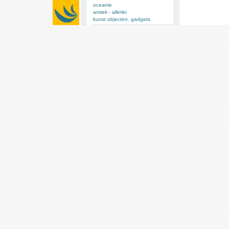
oceanie
antiek - allerlei
kunst objecten, gadgets