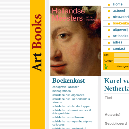
Home
actueel
nieuwsbri
boekenka
uitgeverij
art books
adres
contact
Titel
Auteur
::
Er zitten ge
Karel va
Netherl
cartografie, atlassen
monografieën
schilderkunst- algemeen
Titel
schilderkunst - nederlands &
vlaams
schilderkunst - landschappen
schilderkunst - marines zee &
riviergezichten
Auteur(s)
schilderkunst - stillevens
schilderkunst - openbaar/prive
Gepubliceerd
collecties
schilderkunst - techniek &