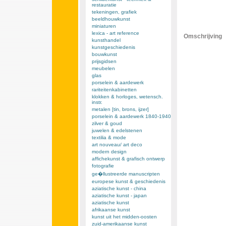
restauratie
tekeningen, grafiek
beeldhouwkunst
miniaturen
lexica - art reference
Omschrijving
kunsthandel
kunstgeschiedenis
bouwkunst
prijsgidsen
meubelen
glas
porselein & aardewerk
rariteitenkabinetten
klokken & horloges, wetensch.
instr.
metalen [tin, brons, ijzer]
porselein & aardewerk 1840-1940
zilver & goud
juwelen & edelstenen
textilia & mode
art nouveau/ art deco
modern design
affichekunst & grafisch ontwerp
fotografie
ge�llustreerde manuscripten
europese kunst & geschiedenis
aziatische kunst - china
aziatische kunst - japan
aziatische kunst
afrikaanse kunst
kunst uit het midden-oosten
zuid-amerikaanse kunst