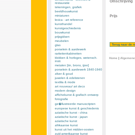
Omschrijving
restauratie
tekeningen, grafiek
beeldhouwkunst
miniaturen
Prijs
lexica - art reference
kunsthandel
kunstgeschiedenis
bouwkunst
prijsgidsen
meubelen
glas
porselein & aardewerk
rariteitenkabinetten
klokken & horloges, wetensch.
Home
|
Algemene
instr.
metalen [tin, brons, ijzer]
porselein & aardewerk 1840-1940
zilver & goud
juwelen & edelstenen
textilia & mode
art nouveau/ art deco
modern design
affichekunst & grafisch ontwerp
fotografie
ge�llustreerde manuscripten
europese kunst & geschiedenis
aziatische kunst - china
aziatische kunst - japan
aziatische kunst
afrikaanse kunst
kunst uit het midden-oosten
zuid-amerikaanse kunst