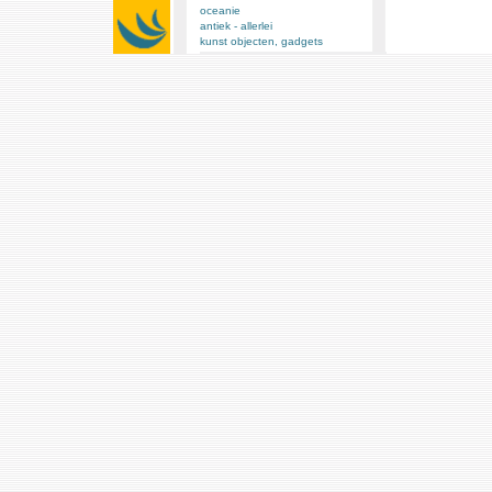
oceanie
antiek - allerlei
kunst objecten, gadgets