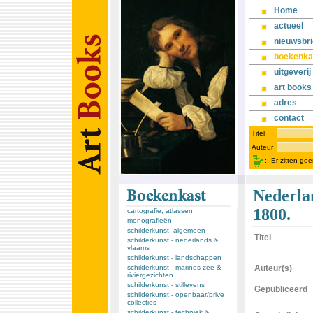
Home
actueel
nieuwsbri
boekenka
uitgeverij
art books
adres
contact
Titel
Auteur
::
Er zitten ge
Nederla
1800.
cartografie, atlassen
monografieën
schilderkunst- algemeen
Titel
schilderkunst - nederlands &
vlaams
schilderkunst - landschappen
schilderkunst - marines zee &
Auteur(s)
riviergezichten
schilderkunst - stillevens
Gepubliceerd
schilderkunst - openbaar/prive
collecties
schilderkunst - techniek &