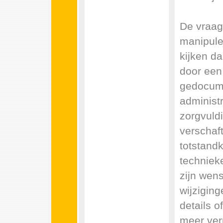
De vraag
manipule
kijken da
door een
gedocume
administr
zorgvuldi
verschaf
totstandk
techniek
zijn wens
wijziging
details o
meer ver