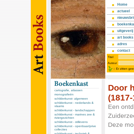
Home
actueel
nieuwsbri
boekenka
uitgeverij
art books
adres
contact
Titel
Auteur
::
Er zitten ge
Door h
cartografie, atlassen
(1817-
monografieën
schilderkunst- algemeen
schilderkunst - nederlands &
Een ontd
vlaams
schilderkunst - landschappen
Zuiderze
schilderkunst - marines zee &
riviergezichten
schilderkunst - stillevens
Deze mon
schilderkunst - openbaar/prive
collecties
schilderkunst - techniek &