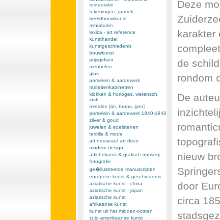
Deze mono
restauratie
tekeningen, grafiek
Zuiderze
beeldhouwkunst
miniaturen
karakter
lexica - art reference
kunsthandel
compleet
kunstgeschiedenis
bouwkunst
prijsgidsen
de schild
meubelen
glas
rondom d
porselein & aardewerk
rariteitenkabinetten
klokken & horloges, wetensch.
De auteur
instr.
metalen [tin, brons, ijzer]
inzichtel
porselein & aardewerk 1840-1940
zilver & goud
romanticu
juwelen & edelstenen
textilia & mode
topograf
art nouveau/ art deco
modern design
nieuw br
affichekunst & grafisch ontwerp
fotografie
Springers
ge�llustreerde manuscripten
europese kunst & geschiedenis
door Eur
aziatische kunst - china
aziatische kunst - japan
aziatische kunst
circa 18
afrikaanse kunst
kunst uit het midden-oosten
stadsgezi
zuid-amerikaanse kunst