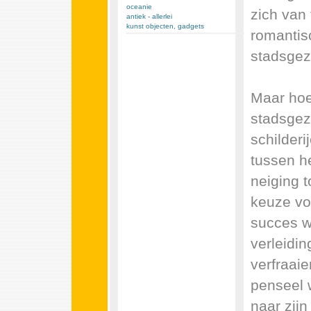
oceanie
zich van 
antiek - allerlei
kunst objecten, gadgets
romantis
stadsgez
Maar hoe
stadsgezi
schilderi
tussen he
neiging 
keuze vo
succes w
verleidin
verfraai
penseel w
naar zijn