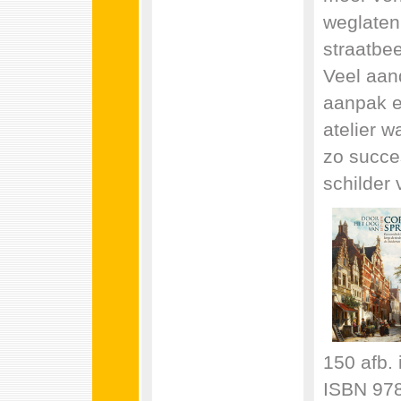
weglaten
straatbee
Veel aan
aanpak e
atelier 
zo succes
schilder v
150 afb. 
ISBN 978