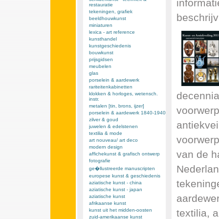
informat
restauratie
tekeningen, grafiek
beschrij
beeldhouwkunst
miniaturen
lexica - art reference
kunsthandel
kunstgeschiedenis
bouwkunst
prijsgidsen
meubelen
glas
porselein & aardewerk
rariteitenkabinetten
decennia.
klokken & horloges, wetensch.
instr.
metalen [tin, brons, ijzer]
voorwerp
porselein & aardewerk 1840-1940
zilver & goud
antiekvei
juwelen & edelstenen
textilia & mode
voorwerp
art nouveau/ art deco
modern design
van de ha
affichekunst & grafisch ontwerp
fotografie
Nederlan
ge�llustreerde manuscripten
europese kunst & geschiedenis
tekeninge
aziatische kunst - china
aziatische kunst - japan
aardewer
aziatische kunst
afrikaanse kunst
textilia,
kunst uit het midden-oosten
zuid-amerikaanse kunst