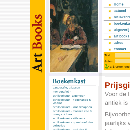
Home
actueel
nieuwsbri
boekenka
uitgeverij
art books
adres
contact
Titel
Auteur
::
Er zitten ge
Prijsg
cartografie, atlassen
monografieën
Voor de 
schilderkunst- algemeen
schilderkunst - nederlands &
antiek is
vlaams
schilderkunst - landschappen
schilderkunst - marines zee &
Bijvoorbe
riviergezichten
schilderkunst - stillevens
jaarlijks
schilderkunst - openbaar/prive
collecties
schilderkunst - techniek &