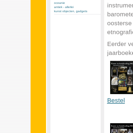
oceanie
instrume
antiek - allerlei
kunst objecten, gadgets
barometer
oosterse 
etnografi
Eerder v
jaarboeke
Bestel