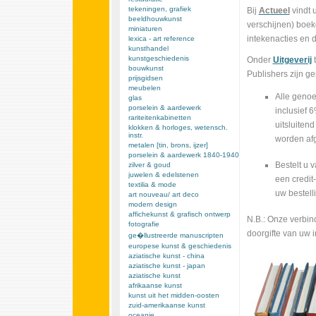
tekeningen, grafiek
Bij
Actueel
vindt 
beeldhouwkunst
verschijnen) boe
miniaturen
intekenacties en d
lexica - art reference
kunsthandel
kunstgeschiedenis
Onder
Uitgeverij
t
bouwkunst
Publishers zijn g
prijsgidsen
meubelen
Alle genoe
glas
porselein & aardewerk
inclusief 
rariteitenkabinetten
uitsluiten
klokken & horloges, wetensch.
instr.
worden af
metalen [tin, brons, ijzer]
porselein & aardewerk 1840-1940
Bestelt u 
zilver & goud
juwelen & edelstenen
een credit-
textilia & mode
uw bestell
art nouveau/ art deco
modern design
affichekunst & grafisch ontwerp
N.B.: Onze verbind
fotografie
doorgifte van uw i
ge�llustreerde manuscripten
europese kunst & geschiedenis
aziatische kunst - china
aziatische kunst - japan
aziatische kunst
afrikaanse kunst
kunst uit het midden-oosten
zuid-amerikaanse kunst
oceanie