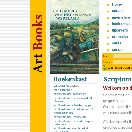
Home
actueel
nieuwsbrief
boekenkast
uitgeverij
art books
adres
contact
Titel
Auteur
::
Er zitten geen
cartografie, atlassen
Welkom op d
monografieën
schilderkunst- algemeen
Scriptum Art Books
schilderkunst - nederlands &
gespecialiseerd in
vlaams
schilderkunst - landschappen
Op deze website k
schilderkunst - marines zee &
wisselend assorti
riviergezichten
schilderkunst - stillevens
schilderkunst - openbaar/prive
Alle boeken vindt 
collecties
onderwerp zoeken,
schilderkunst - techniek &
restauratie