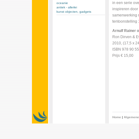
in een serie ove
oceanie
antiek - allerlei
inspireren door
kunst objecten, gadgets
samenwerking m
tentoonstelling 
Arnulf Rainer 
Ron Dirven & 
2010, (17,5 x 24
ISBN 978 90 55
Prijs € 15,00
Home
|
Algemene