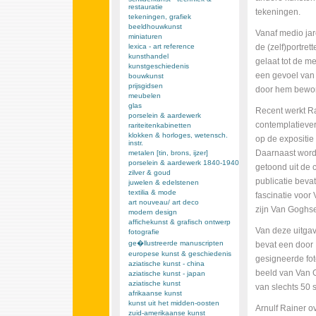
restauratie
tekeningen.
tekeningen, grafiek
beeldhouwkunst
Vanaf medio jar
miniaturen
lexica - art reference
de (zelf)portre
kunsthandel
gelaat tot de me
kunstgeschiedenis
een gevoel van 
bouwkunst
prijsgidsen
door hem bewo
meubelen
glas
Recent werkt R
porselein & aardewerk
contemplatiever 
rariteitenkabinetten
klokken & horloges, wetensch.
op de expositie
instr.
Daarnaast word
metalen [tin, brons, ijzer]
porselein & aardewerk 1840-1940
getoond uit de 
zilver & goud
publicatie bevat
juwelen & edelstenen
textilia & mode
fascinatie voor 
art nouveau/ art deco
zijn Van Goghser
modern design
affichekunst & grafisch ontwerp
Van deze uitga
fotografie
ge�llustreerde manuscripten
bevat een door
europese kunst & geschiedenis
gesigneerde fot
aziatische kunst - china
beeld van Van 
aziatische kunst - japan
aziatische kunst
van slechts 50 
afrikaanse kunst
kunst uit het midden-oosten
Arnulf Rainer o
zuid-amerikaanse kunst