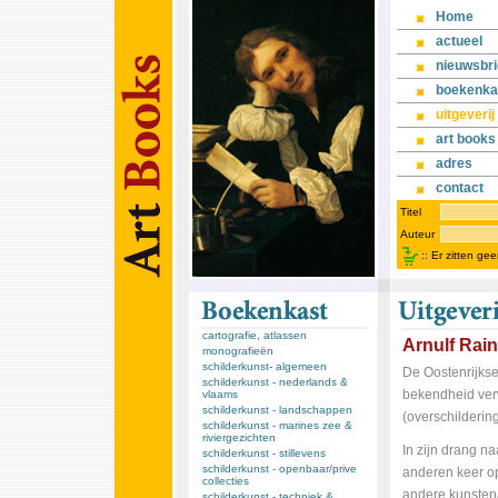
Home
actueel
nieuwsbri
boekenka
uitgeverij
art books
adres
contact
Titel
Auteur
::
Er zitten ge
cartografie, atlassen
Arnulf Rai
monografieën
schilderkunst- algemeen
De Oostenrijkse
schilderkunst - nederlands &
bekendheid ver
vlaams
schilderkunst - landschappen
(overschilderin
schilderkunst - marines zee &
riviergezichten
In zijn drang na
schilderkunst - stillevens
schilderkunst - openbaar/prive
anderen keer op 
collecties
andere kunstena
schilderkunst - techniek &